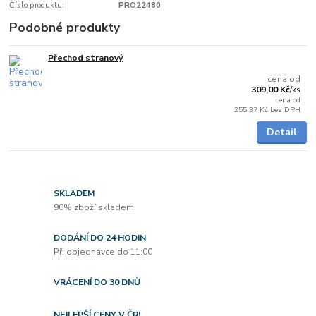
Číslo produktu:
PRO22480
Podobné produkty
Přechod stranový
5 - 7 dnů
cena od
309,00 Kč
/
ks
cena od
255,37 Kč
bez DPH
Detail
SKLADEM
90% zboží skladem
DODÁNÍ DO 24 HODIN
Při objednávce do 11:00
VRÁCENÍ DO 30 DNŮ
NEJLEPŠÍ CENY V ČR!