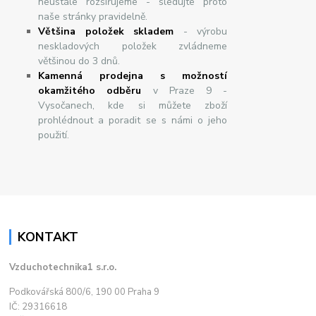
neustále rozšiřujeme - sledujte proto
naše stránky pravidelně.
Většina položek skladem
- výrobu
neskladových položek zvládneme
většinou do 3 dnů.
Kamenná prodejna s možností
okamžitého odběru
v Praze 9 -
Vysočanech, kde si můžete zboží
prohlédnout a poradit se s námi o jeho
použití.
KONTAKT
Vzduchotechnika1 s.r.o.
Podkovářská 800/6, 190 00 Praha 9
IČ: 29316618