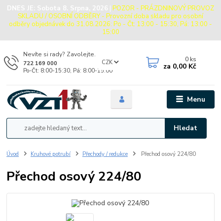
DNES JE:
Sobota 8. Srpna, 2026
|
POZOR - PRÁZDNINOVÝ PROVOZ
SKLADU / OSOBNÍ ODBĚRY - Provozní doba skladu pro osobní
odběry objednávek do 31.08.2026: Po - Čt: 13:00 - 15:30, Pá: 13:00 -
15:00
Nevíte si rady? Zavolejte.
0
ks
CZK
722 169 000
za
0,00 Kč
Po-Čt: 8:00-15:30, Pá: 8:00-15:00
Menu
Hledat
Úvod
Kruhové potrubí
Přechody / redukce
Přechod osový 224/80
Přechod osový 224/80