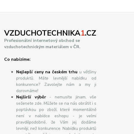
VZDUCHOTECHNIKA
1
.CZ
Profesionální internetový obchod se
vzduchotechnickým materiálem v ČR.
Co nabízíme:
Nejlepší ceny na českém trhu
u většiny
produktů. Máte levnější nabídku od
konkurence? Zavolejte nám a my ji
dorovnáme!
Nej
š
ir
ší
v
ý
b
ě
r
- nemusíte jinam, vše
seženete zde. Můžete se na nás obrátit i s
poptávkou po zboží, které momentálně
není v nabídce eshopu - je velmi
pravděpodobné, že Vám jej dodáme
levněji, než konkurence. Nabídku produktů