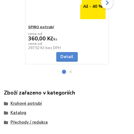
Až - 40 %
SPIRO potrubí
SPIRO potru
cena od
cena od
360,00 Kč
291,00 K
/
ks
cena od
cena od
Skladem
297,52 Kč
bez DPH
240,50 Kč
be
Detail
Zboží zařazeno v kategoriích
Kruhové potrubí
Katalog
Přechody / redukce