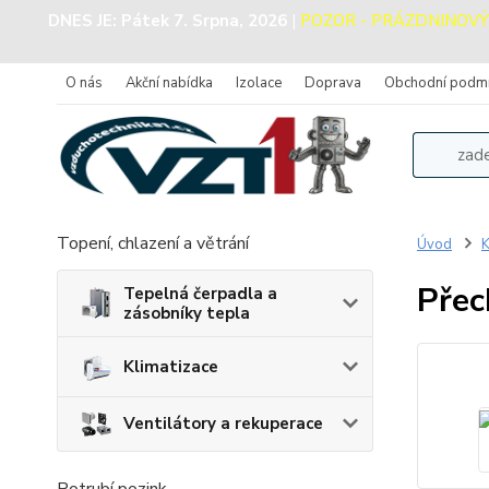
DNES JE:
Pátek 7. Srpna, 2026
|
POZOR - PRÁZDNINOVÝ PR
O nás
Akční nabídka
Izolace
Doprava
Obchodní podm
Topení, chlazení a větrání
Úvod
K
Přec
Tepelná čerpadla a
zásobníky tepla
Klimatizace
Ventilátory a rekuperace