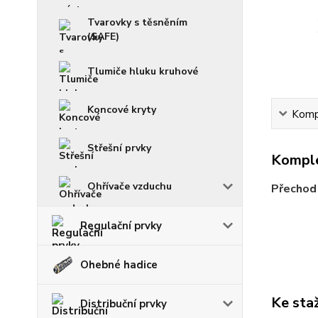
Tvarovky s těsněním
(SAFE)
Tlumiče hluku kruhové
Koncové kryty
Kompl
Střešní prvky
Komple
Ohřívače vzduchu
Přechod 
Regulační prvky
Ohebné hadice
Ke sta
Distribuční prvky