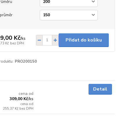
růměru
průměr
9,00 Kč
/
ks
Přidat do košíku
,73 Kč
bez DPH
roduktu:
PRO200150
5 - 7 dnů
Detail
cena od
309,00 Kč
/
ks
cena od
255,37 Kč
bez DPH