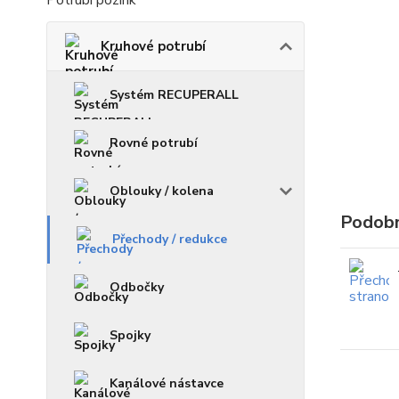
Potrubí pozink
Kruhové potrubí
Systém RECUPERALL
Rovné potrubí
Oblouky / kolena
Podobn
Přechody / redukce
Odbočky
Spojky
Kanálové nástavce