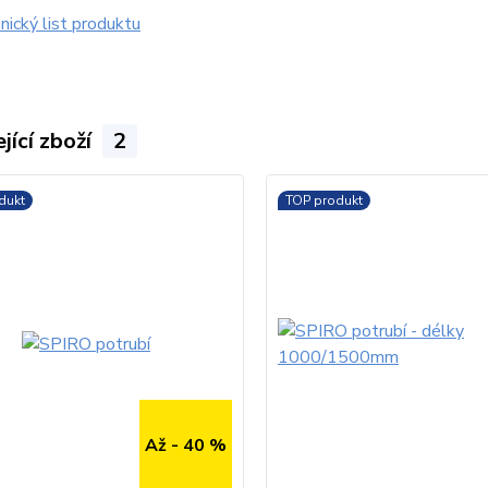
ický list produktu
jící zboží
2
dukt
TOP produkt
Až - 40 %