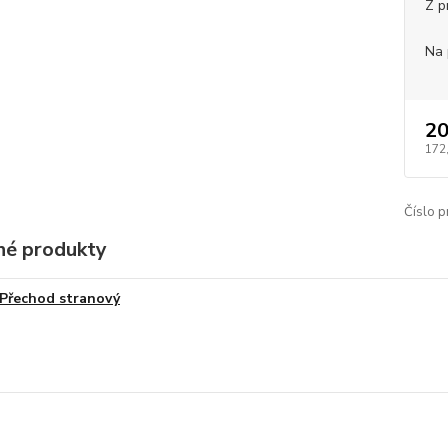
Z p
Na 
20
172
Číslo p
é produkty
Přechod stranový