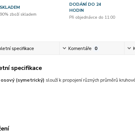
DODÁNÍ DO 24
SKLADEM
HODIN
90% zboží skladem
Při objednávce do 11:00
etní specifikace
Komentáře
0
tní specifikace
osový (symetrický)
slouží k propojení různých průměrů kruhov
žení