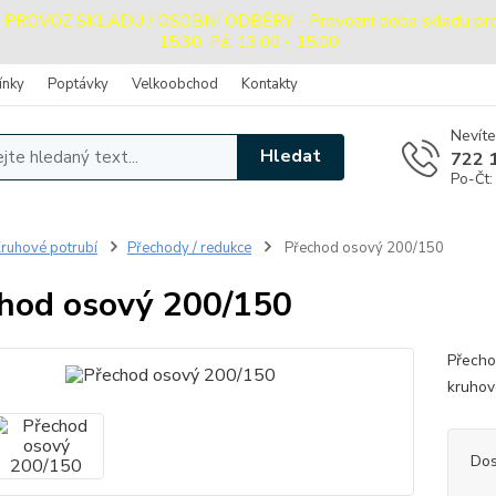
OVOZ SKLADU / OSOBNÍ ODBĚRY - Provozní doba skladu pro oso
15:30, Pá: 13:00 - 15:00
ínky
Poptávky
Velkoobchod
Kontakty
Nevíte
Hledat
722 
Po-Čt:
ruhové potrubí
Přechody / redukce
Přechod osový 200/150
hod osový 200/150
Přecho
kruhov
Dos