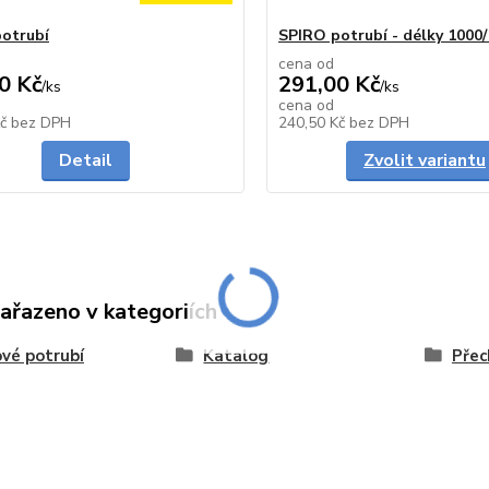
otrubí
SPIRO potrubí - délky 100
cena od
0 Kč
291,00 Kč
/
ks
/
ks
cena od
Skladem
Kč
bez DPH
240,50 Kč
bez DPH
Detail
Zvolit variantu
zařazeno v kategoriích
vé potrubí
Katalog
Přec