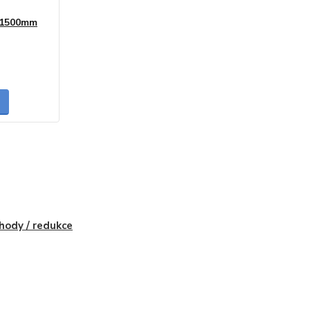
0/1500mm
skladem
hody / redukce