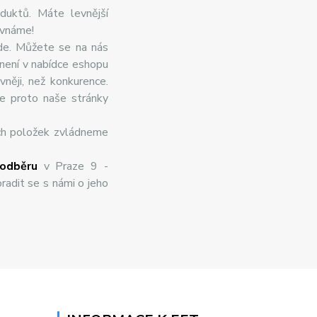
duktů. Máte levnější
ovnáme!
de. Můžete se na nás
 není v nabídce eshopu
něji, než konkurence.
te proto naše stránky
ch položek zvládneme
odběru
v Praze 9 -
radit se s námi o jeho