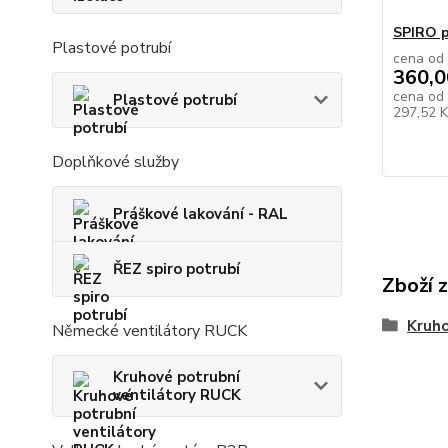
SPIRO p
Plastové potrubí
cena od
360,0
cena od
Plastové potrubí
297,52 
Doplňkové služby
Práškové lakování - RAL
ŘEZ spiro potrubí
Zboží 
Kruho
Německé ventilátory RUCK
Kruhové potrubní
ventilátory RUCK