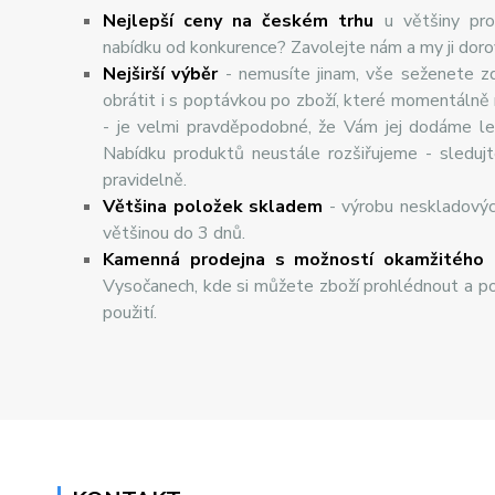
Nejlepší ceny na českém trhu
u většiny pro
nabídku od konkurence? Zavolejte nám a my ji dor
Nej
š
ir
ší
v
ý
b
ě
r
- nemusíte jinam, vše seženete z
obrátit i s poptávkou po zboží, které momentálně
- je velmi pravděpodobné, že Vám jej dodáme lev
Nabídku produktů neustále rozšiřujeme - sleduj
pravidelně.
Většina položek skladem
- výrobu neskladový
většinou do 3 dnů.
Kamenná prodejna s možností okamžitého 
Vysočanech, kde si můžete zboží prohlédnout a po
použití.