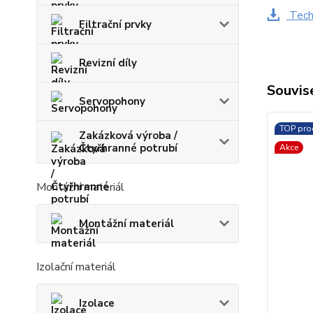
Techn
Filtrační prvky
Revizní díly
Souvise
Servopohony
TOP pro
Zakázková výroba /
Čtyřhranné potrubí
Akce
Montážní materiál
Montážní materiál
Izolační materiál
Izolace