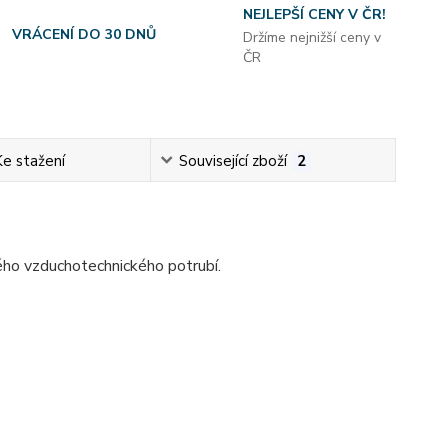
NEJLEPŠÍ CENY V ČR!
VRÁCENÍ DO 30 DNŮ
Držíme nejnižší ceny v
ČR
Ke stažení
Související zboží
2
ého vzduchotechnického potrubí.