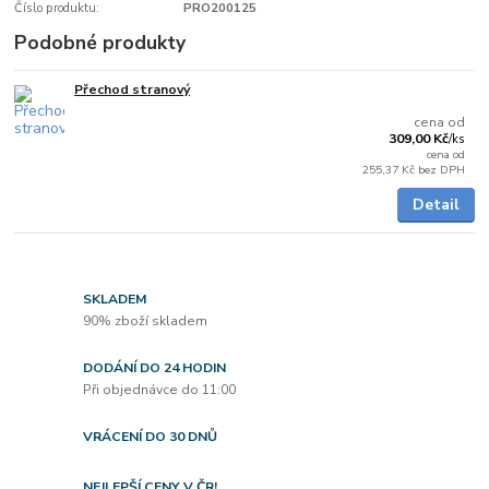
Číslo produktu:
PRO200125
Podobné produkty
Přechod stranový
5 - 7 dnů
cena od
309,00 Kč
/
ks
cena od
255,37 Kč
bez DPH
Detail
SKLADEM
90% zboží skladem
DODÁNÍ DO 24 HODIN
Při objednávce do 11:00
VRÁCENÍ DO 30 DNŮ
NEJLEPŠÍ CENY V ČR!