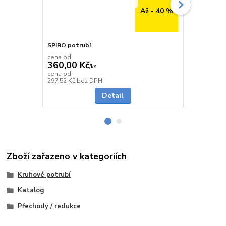
Až - 40 %
SPIRO potrubí
SPIRO potru
cena od
cena od
360,00 Kč
291,00 K
/
ks
cena od
cena od
Skladem
297,52 Kč
bez DPH
240,50 Kč
be
Detail
Zboží zařazeno v kategoriích
Kruhové potrubí
Katalog
Přechody / redukce