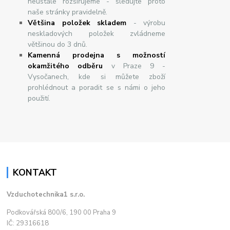
neustále rozšiřujeme - sledujte proto
naše stránky pravidelně.
Většina položek skladem
- výrobu
neskladových položek zvládneme
většinou do 3 dnů.
Kamenná prodejna s možností
okamžitého odběru
v Praze 9 -
Vysočanech, kde si můžete zboží
prohlédnout a poradit se s námi o jeho
použití.
KONTAKT
Vzduchotechnika1 s.r.o.
Podkovářská 800/6, 190 00 Praha 9
IČ: 29316618