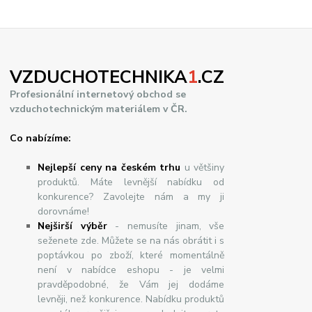
VZDUCHOTECHNIKA
1
.CZ
Profesionální internetový obchod se
vzduchotechnickým materiálem v ČR.
Co nabízíme:
Nejlepší ceny na českém trhu
u většiny
produktů. Máte levnější nabídku od
konkurence? Zavolejte nám a my ji
dorovnáme!
Nej
š
ir
ší
v
ý
b
ě
r
- nemusíte jinam, vše
seženete zde. Můžete se na nás obrátit i s
poptávkou po zboží, které momentálně
není v nabídce eshopu - je velmi
pravděpodobné, že Vám jej dodáme
levněji, než konkurence. Nabídku produktů