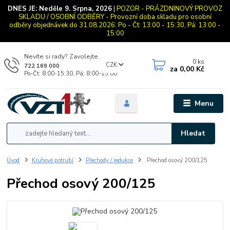
DNES JE:
Neděle 9. Srpna, 2026
|
POZOR - PRÁZDNINOVÝ PROVOZ
SKLADU / OSOBNÍ ODBĚRY - Provozní doba skladu pro osobní
odběry objednávek do 31.08.2026: Po - Čt: 13:00 - 15:30, Pá: 13:00 -
15:00
Nevíte si rady? Zavolejte.
0
ks
CZK
722 169 000
za
0,00 Kč
Po-Čt: 8:00-15:30, Pá: 8:00-15:00
Menu
Hledat
Úvod
Kruhové potrubí
Přechody / redukce
Přechod osový 200/125
Přechod osový 200/125