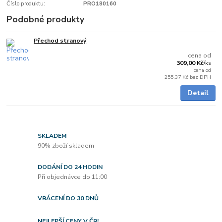
Číslo produktu:
PRO180160
Podobné produkty
Přechod stranový
5 - 7 dnů
cena od
309,00 Kč
/
ks
cena od
255,37 Kč
bez DPH
Detail
SKLADEM
90% zboží skladem
DODÁNÍ DO 24 HODIN
Při objednávce do 11:00
VRÁCENÍ DO 30 DNŮ
NEJLEPŠÍ CENY V ČR!