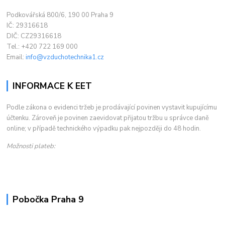
Podkovářská 800/6, 190 00 Praha 9
IČ: 29316618
DIČ: CZ29316618
Tel.: +420 722 169 000
Email:
info@vzduchotechnika1.cz
INFORMACE K EET
Podle zákona o evidenci tržeb je prodávající povinen vystavit kupujícímu
účtenku. Zároveň je povinen zaevidovat přijatou tržbu u správce daně
online; v případě technického výpadku pak nejpozději do 48 hodin.
Možnosti plateb:
Pobočka Praha 9