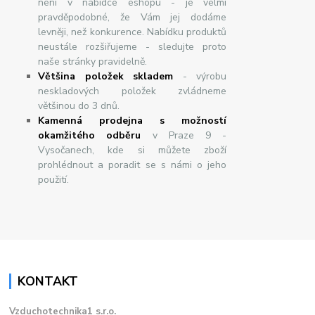
není v nabídce eshopu - je velmi
pravděpodobné, že Vám jej dodáme
levněji, než konkurence. Nabídku produktů
neustále rozšiřujeme - sledujte proto
naše stránky pravidelně.
Většina položek skladem
- výrobu
neskladových položek zvládneme
většinou do 3 dnů.
Kamenná prodejna s možností
okamžitého odběru
v Praze 9 -
Vysočanech, kde si můžete zboží
prohlédnout a poradit se s námi o jeho
použití.
KONTAKT
Vzduchotechnika1 s.r.o.