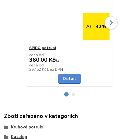
Až - 40 %
SPIRO potrubí
SPIRO potru
cena od
cena od
360,00 Kč
291,00 K
/
ks
cena od
cena od
Skladem
297,52 Kč
bez DPH
240,50 Kč
be
Detail
Zboží zařazeno v kategoriích
Kruhové potrubí
Katalog