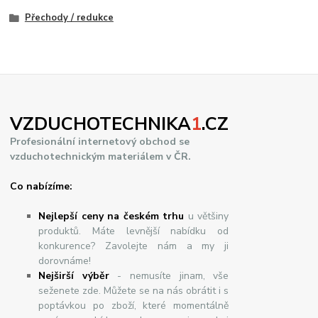
Přechody / redukce
VZDUCHOTECHNIKA
1
.CZ
Profesionální internetový obchod se
vzduchotechnickým materiálem v ČR.
Co nabízíme:
Nejlepší ceny na českém trhu
u většiny
produktů. Máte levnější nabídku od
konkurence? Zavolejte nám a my ji
dorovnáme!
Nej
š
ir
ší
v
ý
b
ě
r
- nemusíte jinam, vše
seženete zde. Můžete se na nás obrátit i s
poptávkou po zboží, které momentálně