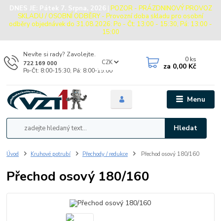
DNES JE:
Pátek 7. Srpna, 2026
|
POZOR - PRÁZDNINOVÝ PROVOZ
SKLADU / OSOBNÍ ODBĚRY - Provozní doba skladu pro osobní
odběry objednávek do 31.08.2026: Po - Čt: 13:00 - 15:30, Pá: 13:00 -
15:00
Nevíte si rady? Zavolejte.
0
ks
CZK
722 169 000
za
0,00 Kč
Po-Čt: 8:00-15:30, Pá: 8:00-15:00
Menu
Hledat
Úvod
Kruhové potrubí
Přechody / redukce
Přechod osový 180/160
Přechod osový 180/160