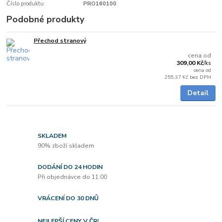
Číslo produktu:
PRO160100
Podobné produkty
Přechod stranový
5 - 7 dnů
cena od
309,00 Kč
/
ks
cena od
255,37 Kč
bez DPH
Detail
SKLADEM
90% zboží skladem
DODÁNÍ DO 24 HODIN
Při objednávce do 11:00
VRÁCENÍ DO 30 DNŮ
NEJLEPŠÍ CENY V ČR!