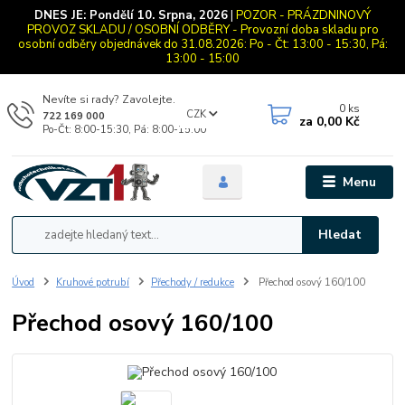
DNES JE:
Pondělí 10. Srpna, 2026
|
POZOR - PRÁZDNINOVÝ
PROVOZ SKLADU / OSOBNÍ ODBĚRY - Provozní doba skladu pro
osobní odběry objednávek do 31.08.2026: Po - Čt: 13:00 - 15:30, Pá:
13:00 - 15:00
Nevíte si rady? Zavolejte.
0
ks
CZK
722 169 000
za
0,00 Kč
Po-Čt: 8:00-15:30, Pá: 8:00-15:00
Menu
Hledat
Úvod
Kruhové potrubí
Přechody / redukce
Přechod osový 160/100
Přechod osový 160/100