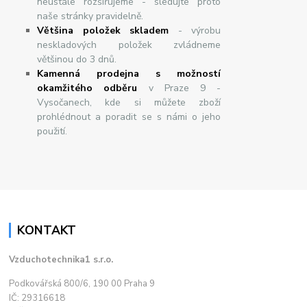
neustále rozšiřujeme - sledujte proto
naše stránky pravidelně.
Většina položek skladem
- výrobu
neskladových položek zvládneme
většinou do 3 dnů.
Kamenná prodejna s možností
okamžitého odběru
v Praze 9 -
Vysočanech, kde si můžete zboží
prohlédnout a poradit se s námi o jeho
použití.
KONTAKT
Vzduchotechnika1 s.r.o.
Podkovářská 800/6, 190 00 Praha 9
IČ: 29316618