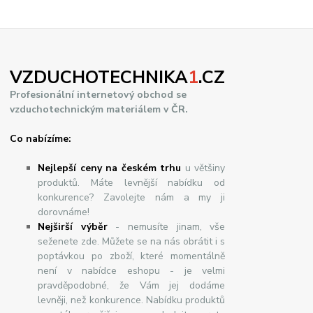
VZDUCHOTECHNIKA
1
.CZ
Profesionální internetový obchod se
vzduchotechnickým materiálem v ČR.
Co nabízíme:
Nejlepší ceny na českém trhu
u většiny
produktů. Máte levnější nabídku od
konkurence? Zavolejte nám a my ji
dorovnáme!
Nej
š
ir
ší
v
ý
b
ě
r
- nemusíte jinam, vše
seženete zde. Můžete se na nás obrátit i s
poptávkou po zboží, které momentálně
není v nabídce eshopu - je velmi
pravděpodobné, že Vám jej dodáme
levněji, než konkurence. Nabídku produktů