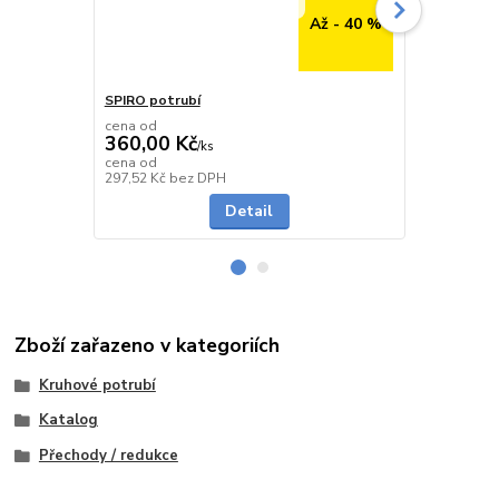
Až - 40 %
SPIRO potrubí
SPIRO potru
cena od
cena od
360,00 Kč
291,00 K
/
ks
cena od
cena od
Skladem
297,52 Kč
bez DPH
240,50 Kč
be
Detail
Zboží zařazeno v kategoriích
Kruhové potrubí
Katalog
Přechody / redukce