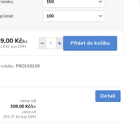
růměru
průměr
9,00 Kč
/
ks
Přidat do košíku
,14 Kč
bez DPH
roduktu:
PRO150100
5 - 7 dnů
Detail
cena od
309,00 Kč
/
ks
cena od
255,37 Kč
bez DPH