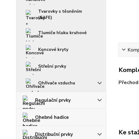
Tvarovky s těsněním
(SAFE)
Tlumiče hluku kruhové
Koncové kryty
Kompl
Střešní prvky
Komple
Přechod 
Ohřívače vzduchu
Regulační prvky
Ohebné hadice
Ke sta
Distribuční prvky