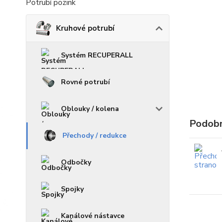
Potrubí pozink
Kruhové potrubí
Systém RECUPERALL
Rovné potrubí
Oblouky / kolena
Podobn
Přechody / redukce
Odbočky
Spojky
Kanálové nástavce