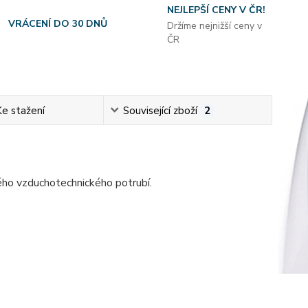
NEJLEPŠÍ CENY V ČR!
VRÁCENÍ DO 30 DNŮ
Držíme nejnižší ceny v
ČR
Ke stažení
Související zboží
2
ého vzduchotechnického potrubí.