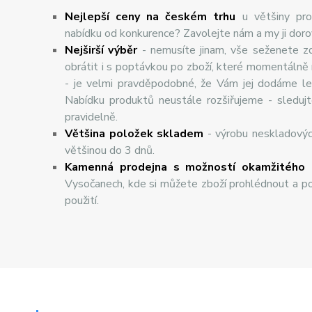
Nejlepší ceny na českém trhu
u většiny pro
nabídku od konkurence? Zavolejte nám a my ji dor
Nej
š
ir
ší
v
ý
b
ě
r
- nemusíte jinam, vše seženete z
obrátit i s poptávkou po zboží, které momentálně
- je velmi pravděpodobné, že Vám jej dodáme lev
Nabídku produktů neustále rozšiřujeme - sleduj
pravidelně.
Většina položek skladem
- výrobu neskladový
většinou do 3 dnů.
Kamenná prodejna s možností okamžitého 
Vysočanech, kde si můžete zboží prohlédnout a po
použití.