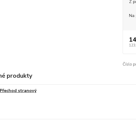
Z p
Na 
14
123
Číslo p
é produkty
Přechod stranový