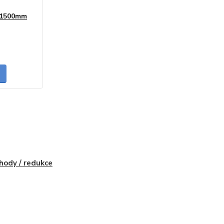
0/1500mm
skladem
hody / redukce