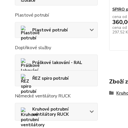
SPIRO p
Plastové potrubí
cena od
360,0
cena od
Plastové potrubí
297,52 
Doplňkové služby
Práškové lakování - RAL
ŘEZ spiro potrubí
Zboží 
Kruho
Německé ventilátory RUCK
Kruhové potrubní
ventilátory RUCK