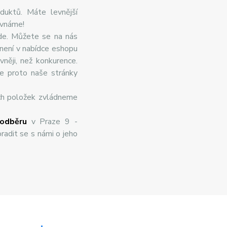
duktů. Máte levnější
ovnáme!
de. Můžete se na nás
 není v nabídce eshopu
něji, než konkurence.
te proto naše stránky
ch položek zvládneme
odběru
v Praze 9 -
radit se s námi o jeho