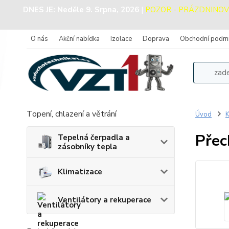
DNES JE:
Neděle 9. Srpna, 2026
|
POZOR - PRÁZDNINOVÝ P
O nás
Akční nabídka
Izolace
Doprava
Obchodní podm
Topení, chlazení a větrání
Úvod
K
Přec
Tepelná čerpadla a
zásobníky tepla
Klimatizace
Ventilátory a rekuperace