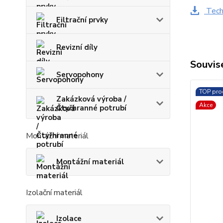
Techn
Filtrační prvky
Revizní díly
Souvise
Servopohony
TOP pro
Zakázková výroba /
Akce
Čtyřhranné potrubí
Montážní materiál
Montážní materiál
Izolační materiál
Izolace