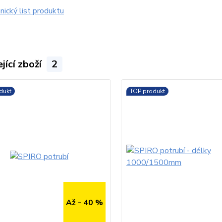
ický list produktu
jící zboží
2
dukt
TOP produkt
Až - 40 %