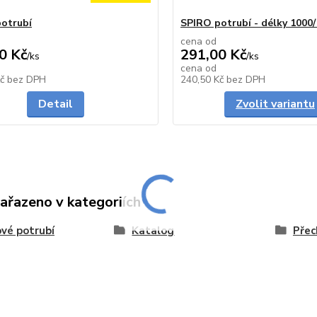
otrubí
SPIRO potrubí - délky 100
cena od
0 Kč
291,00 Kč
/
ks
/
ks
cena od
Skladem
Kč
bez DPH
240,50 Kč
bez DPH
Detail
Zvolit variantu
zařazeno v kategoriích
vé potrubí
Katalog
Přec