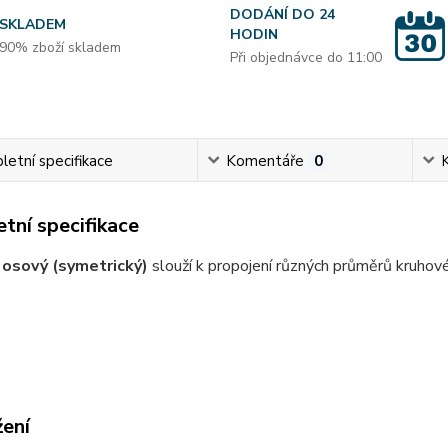
DODÁNÍ DO 24
SKLADEM
HODIN
90% zboží skladem
Při objednávce do 11:00
etní specifikace
Komentáře
0
tní specifikace
osový (symetrický)
slouží k propojení různých průměrů kruhov
žení