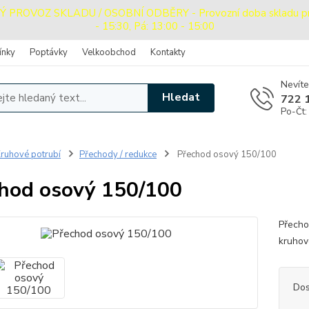
ROVOZ SKLADU / OSOBNÍ ODBĚRY - Provozní doba skladu pro o
- 15:30, Pá: 13:00 - 15:00
ínky
Poptávky
Velkoobchod
Kontakty
Nevíte
Hledat
722 
Po-Čt:
ruhové potrubí
Přechody / redukce
Přechod osový 150/100
hod osový 150/100
Přecho
kruhov
Dos