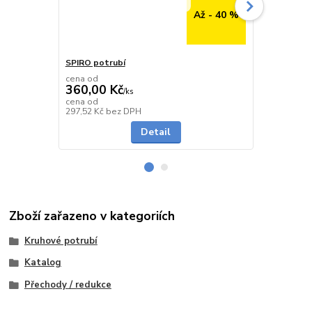
Až - 40 %
SPIRO potrubí
SPIRO potru
cena od
cena od
360,00 Kč
291,00 K
/
ks
cena od
cena od
Skladem
297,52 Kč
bez DPH
240,50 Kč
be
Detail
Zboží zařazeno v kategoriích
Kruhové potrubí
Katalog
Přechody / redukce