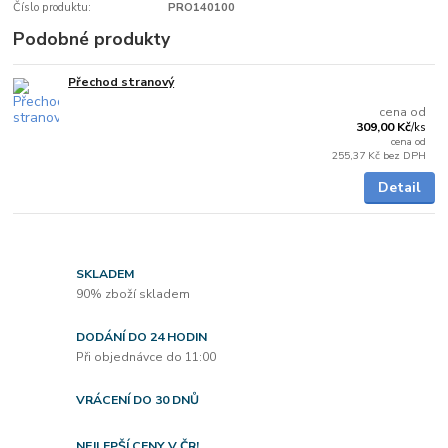
Číslo produktu:
PRO140100
Podobné produkty
Přechod stranový
5 - 7 dnů
cena od
309,00 Kč
/
ks
cena od
255,37 Kč
bez DPH
Detail
SKLADEM
90% zboží skladem
DODÁNÍ DO 24 HODIN
Při objednávce do 11:00
VRÁCENÍ DO 30 DNŮ
NEJLEPŠÍ CENY V ČR!