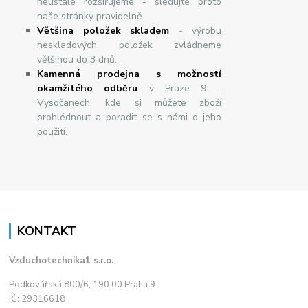
neustále rozšiřujeme - sledujte proto
naše stránky pravidelně.
Většina položek skladem
- výrobu
neskladových položek zvládneme
většinou do 3 dnů.
Kamenná prodejna s možností
okamžitého odběru
v Praze 9 -
Vysočanech, kde si můžete zboží
prohlédnout a poradit se s námi o jeho
použití.
KONTAKT
Vzduchotechnika1 s.r.o.
Podkovářská 800/6, 190 00 Praha 9
IČ: 29316618