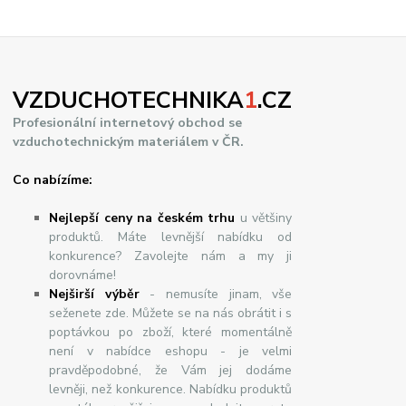
VZDUCHOTECHNIKA
1
.CZ
Profesionální internetový obchod se
vzduchotechnickým materiálem v ČR.
Co nabízíme:
Nejlepší ceny na českém trhu
u většiny
produktů. Máte levnější nabídku od
konkurence? Zavolejte nám a my ji
dorovnáme!
Nej
š
ir
ší
v
ý
b
ě
r
- nemusíte jinam, vše
seženete zde. Můžete se na nás obrátit i s
poptávkou po zboží, které momentálně
není v nabídce eshopu - je velmi
pravděpodobné, že Vám jej dodáme
levněji, než konkurence. Nabídku produktů