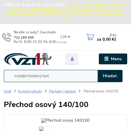
DNES JE:
Sobota 8. Srpna, 2026
|
POZOR - PRÁZDNINOVÝ PROVOZ
SKLADU / OSOBNÍ ODBĚRY - Provozní doba skladu pro osobní
odběry objednávek do 31.08.2026: Po - Čt: 13:00 - 15:30, Pá: 13:00 -
15:00
Nevíte si rady? Zavolejte.
0
ks
CZK
722 169 000
za
0,00 Kč
Po-Čt: 8:00-15:30, Pá: 8:00-15:00
Menu
Hledat
Úvod
Kruhové potrubí
Přechody / redukce
Přechod osový 140/100
Přechod osový 140/100