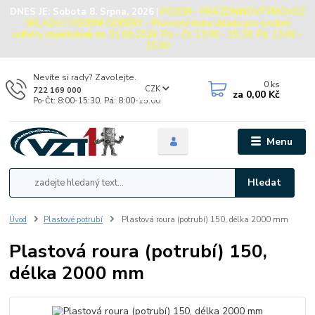
DNES JE:
Sobota 8. Srpna, 2026
|
POZOR - PRÁZDNINOVÝ PROVOZ
SKLADU / OSOBNÍ ODBĚRY - Provozní doba skladu pro osobní
odběry objednávek do 31.08.2026: Po - Čt: 13:00 - 15:30, Pá: 13:00 -
15:00
Nevíte si rady? Zavolejte.
0
ks
CZK
722 169 000
za
0,00 Kč
Po-Čt: 8:00-15:30, Pá: 8:00-15:00
Menu
Hledat
Úvod
Plastové potrubí
Plastová roura (potrubí) 150, délka 2000 mm
Plastová roura (potrubí) 150,
délka 2000 mm