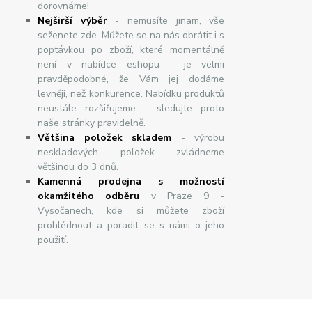
dorovnáme!
Nej
š
ir
ší
v
ý
b
ě
r
- nemusíte jinam, vše
seženete zde. Můžete se na nás obrátit i s
poptávkou po zboží, které momentálně
není v nabídce eshopu - je velmi
pravděpodobné, že Vám jej dodáme
levněji, než konkurence. Nabídku produktů
neustále rozšiřujeme - sledujte proto
naše stránky pravidelně.
Většina položek skladem
- výrobu
neskladových položek zvládneme
většinou do 3 dnů.
Kamenná prodejna s možností
okamžitého odběru
v Praze 9 -
Vysočanech, kde si můžete zboží
prohlédnout a poradit se s námi o jeho
použití.