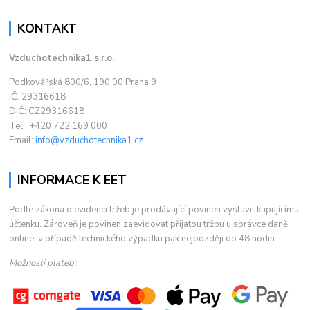
KONTAKT
Vzduchotechnika1 s.r.o.
Podkovářská 800/6, 190 00 Praha 9
IČ: 29316618
DIČ: CZ29316618
Tel.: +420 722 169 000
Email:
info@vzduchotechnika1.cz
INFORMACE K EET
Podle zákona o evidenci tržeb je prodávající povinen vystavit kupujícímu
účtenku. Zároveň je povinen zaevidovat přijatou tržbu u správce daně
online; v případě technického výpadku pak nejpozději do 48 hodin.
Možnosti plateb: