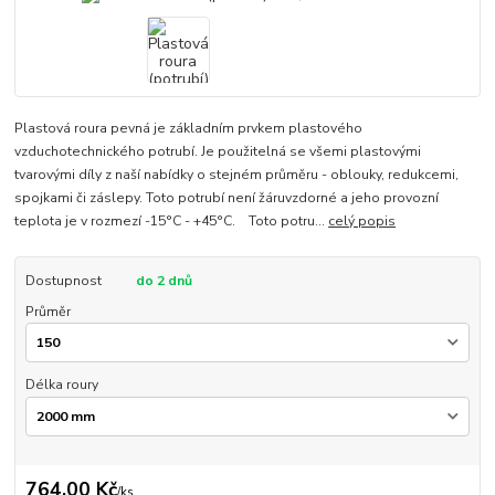
Plastová roura pevná je základním prvkem plastového
vzduchotechnického potrubí. Je použitelná se všemi plastovými
tvarovými díly z naší nabídky o stejném průměru - oblouky, redukcemi,
spojkami či záslepy. Toto potrubí není žáruvzdorné a jeho provozní
teplota je v rozmezí -15°C - +45°C. Toto potru...
celý popis
Dostupnost
do 2 dnů
Průměr
Délka roury
764,00 Kč
/
ks