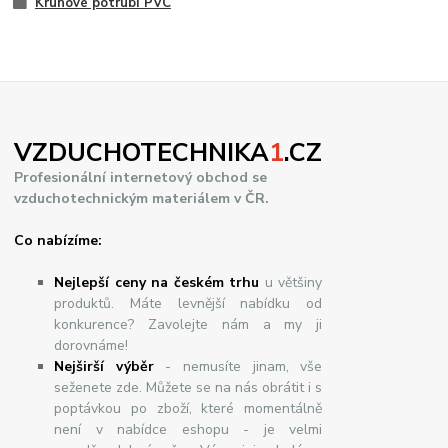
Kruhové potrubí PVC
VZDUCHOTECHNIKA
1
.CZ
Profesionální internetový obchod se
vzduchotechnickým materiálem v ČR.
Co nabízíme:
Nejlepší ceny na českém trhu
u většiny
produktů. Máte levnější nabídku od
konkurence? Zavolejte nám a my ji
dorovnáme!
Nej
š
ir
ší
v
ý
b
ě
r
- nemusíte jinam, vše
seženete zde. Můžete se na nás obrátit i s
poptávkou po zboží, které momentálně
není v nabídce eshopu - je velmi