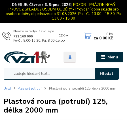
DNES JE:
Čtvrtek 6. Srpna, 2026
|
POZOR - PRÁZDNINOVÝ
PROVOZ SKLADU / OSOBNÍ ODBĚRY - Provozní doba skladu pro
osobní odběry objednávek do 31.08.2026: Po - Čt: 13:00 - 15:30, Pá:
13:00 - 15:00
Nevíte si rady? Zavolejte.
0
ks
CZK
722 169 000
za
0,00 Kč
Po-Čt: 8:00-15:30, Pá: 8:00-15:00
Menu
Hledat
Úvod
Plastové potrubí
Plastová roura (potrubí) 125, délka 2000 mm
Plastová roura (potrubí) 125,
délka 2000 mm