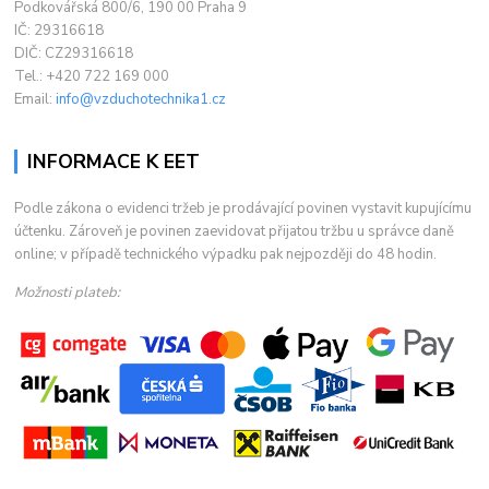
Podkovářská 800/6, 190 00 Praha 9
IČ: 29316618
DIČ: CZ29316618
Tel.: +420 722 169 000
Email:
info@vzduchotechnika1.cz
INFORMACE K EET
Podle zákona o evidenci tržeb je prodávající povinen vystavit kupujícímu
účtenku. Zároveň je povinen zaevidovat přijatou tržbu u správce daně
online; v případě technického výpadku pak nejpozději do 48 hodin.
Možnosti plateb: