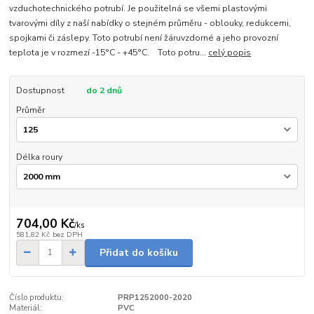
vzduchotechnického potrubí. Je použitelná se všemi plastovými
tvarovými díly z naší nabídky o stejném průměru - oblouky, redukcemi,
spojkami či záslepy. Toto potrubí není žáruvzdorné a jeho provozní
teplota je v rozmezí -15°C - +45°C. Toto potru...
celý popis
Dostupnost
do 2 dnů
Průměr
Délka roury
704,00 Kč
/
ks
581,82 Kč
bez DPH
Přidat do košíku
Číslo produktu:
PRP1252000-2020
Materiál:
PVC