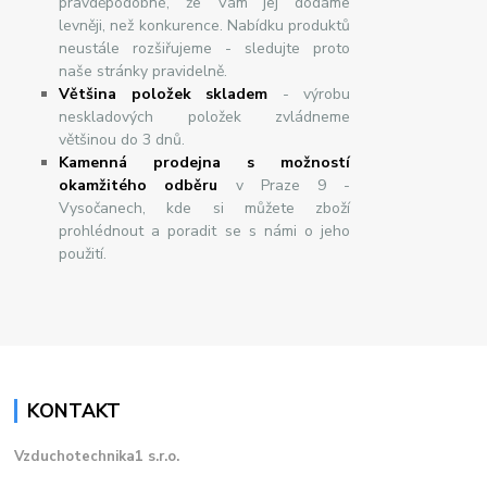
pravděpodobné, že Vám jej dodáme
levněji, než konkurence. Nabídku produktů
neustále rozšiřujeme - sledujte proto
naše stránky pravidelně.
Většina položek skladem
- výrobu
neskladových položek zvládneme
většinou do 3 dnů.
Kamenná prodejna s možností
okamžitého odběru
v Praze 9 -
Vysočanech, kde si můžete zboží
prohlédnout a poradit se s námi o jeho
použití.
KONTAKT
Vzduchotechnika1 s.r.o.