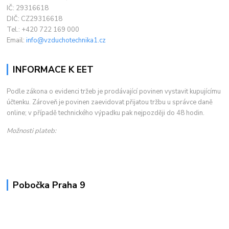
IČ: 29316618
DIČ: CZ29316618
Tel.: +420 722 169 000
Email:
info@vzduchotechnika1.cz
INFORMACE K EET
Podle zákona o evidenci tržeb je prodávající povinen vystavit kupujícímu
účtenku. Zároveň je povinen zaevidovat přijatou tržbu u správce daně
online; v případě technického výpadku pak nejpozději do 48 hodin.
Možnosti plateb:
Pobočka Praha 9