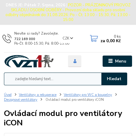
DNES JE:
Pátek 7. Srpna, 2026
|
POZOR - PRÁZDNINOVÝ PROVOZ
SKLADU / OSOBNÍ ODBĚRY - Provozní doba skladu pro osobní
odběry objednávek do 31.08.2026: Po - Čt: 13:00 - 15:30, Pá: 13:00 -
15:00
Nevíte si rady? Zavolejte.
0
ks
CZK
722 169 000
za
0,00 Kč
Po-Čt: 8:00-15:30, Pá: 8:00-15:00
Menu
Hledat
Úvod
Ventilátory a rekuperace
Ventilátory pro WC a koupelny
Designové ventilátory
Ovládací modul pro ventilátory iCON
Ovládací modul pro ventilátory
iCON