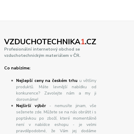
VZDUCHOTECHNIKA
1
.CZ
Profesionální internetový obchod se
vzduchotechnickým materiálem v ČR.
Co nabízíme:
Nejlepší ceny na českém trhu
u většiny
produktů. Máte levnější nabídku od
konkurence? Zavolejte nám a my ji
dorovnáme!
Nej
š
ir
ší
v
ý
b
ě
r
- nemusíte jinam, vše
seženete zde. Můžete se na nás obrátit i s
poptávkou po zboží, které momentálně
není v nabídce eshopu - je velmi
pravděpodobné, že Vám jej dodáme