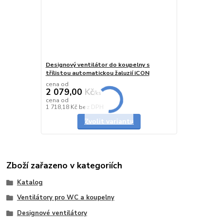
Designový ventilátor do koupelny s
třílistou automatickou žaluzií iCON
cena od
2 079,00 Kč
/
ks
cena od
Skladem
1 718,18 Kč
bez DPH
Zvolit variantu
Zboží zařazeno v kategoriích
Katalog
Ventilátory pro WC a koupelny
Designové ventilátory