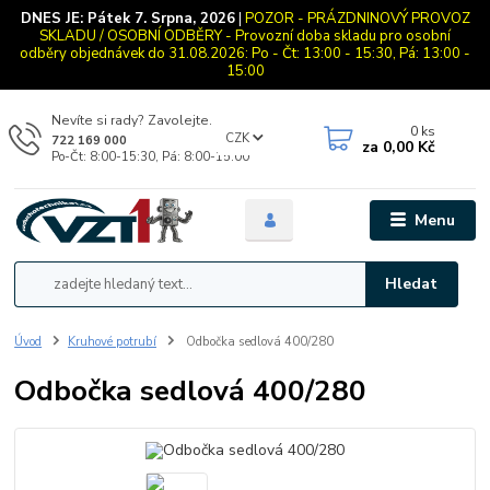
DNES JE:
Pátek 7. Srpna, 2026
|
POZOR - PRÁZDNINOVÝ PROVOZ
SKLADU / OSOBNÍ ODBĚRY - Provozní doba skladu pro osobní
odběry objednávek do 31.08.2026: Po - Čt: 13:00 - 15:30, Pá: 13:00 -
15:00
Nevíte si rady? Zavolejte.
0
ks
CZK
722 169 000
za
0,00 Kč
Po-Čt: 8:00-15:30, Pá: 8:00-15:00
Menu
Hledat
Úvod
Kruhové potrubí
Odbočka sedlová 400/280
Odbočka sedlová 400/280