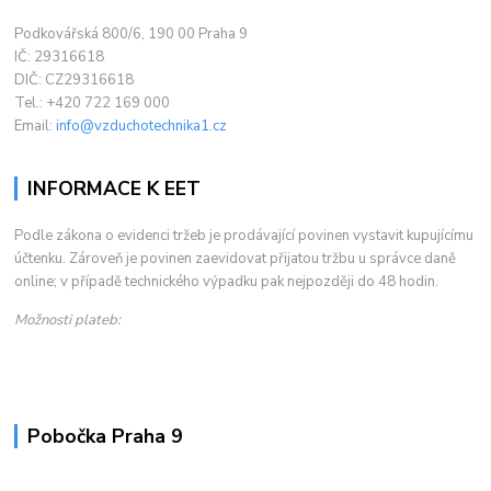
Podkovářská 800/6, 190 00 Praha 9
IČ: 29316618
DIČ: CZ29316618
Tel.: +420 722 169 000
Email:
info@vzduchotechnika1.cz
INFORMACE K EET
Podle zákona o evidenci tržeb je prodávající povinen vystavit kupujícímu
účtenku. Zároveň je povinen zaevidovat přijatou tržbu u správce daně
online; v případě technického výpadku pak nejpozději do 48 hodin.
Možnosti plateb:
Pobočka Praha 9