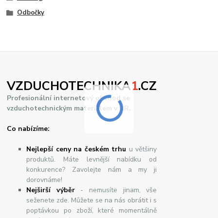
Odbočky
VZDUCHOTECHNIKA
1
.CZ
Profesionální internetový obchod se
vzduchotechnickým materiálem v ČR.
Co nabízíme:
Nejlepší ceny na českém trhu
u většiny
produktů. Máte levnější nabídku od
konkurence? Zavolejte nám a my ji
dorovnáme!
Nej
š
ir
ší
v
ý
b
ě
r
- nemusíte jinam, vše
seženete zde. Můžete se na nás obrátit i s
poptávkou po zboží, které momentálně