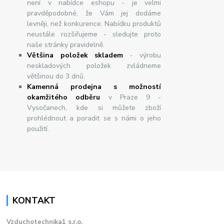
není v nabídce eshopu - je velmi
pravděpodobné, že Vám jej dodáme
levněji, než konkurence. Nabídku produktů
neustále rozšiřujeme - sledujte proto
naše stránky pravidelně.
Většina položek skladem
- výrobu
neskladových položek zvládneme
většinou do 3 dnů.
Kamenná prodejna s možností
okamžitého odběru
v Praze 9 -
Vysočanech, kde si můžete zboží
prohlédnout a poradit se s námi o jeho
použití.
KONTAKT
Vzduchotechnika1 s.r.o.