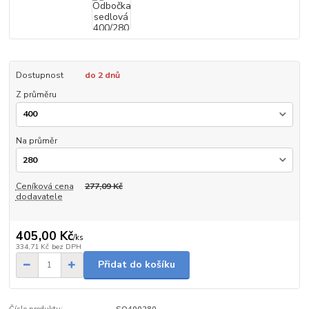
Dostupnost
do 2 dnů
Z průměru
Na průměr
Ceníková cena
277,09 Kč
dodavatele
405,00 Kč
/
ks
334,71 Kč
bez DPH
Přidat do košíku