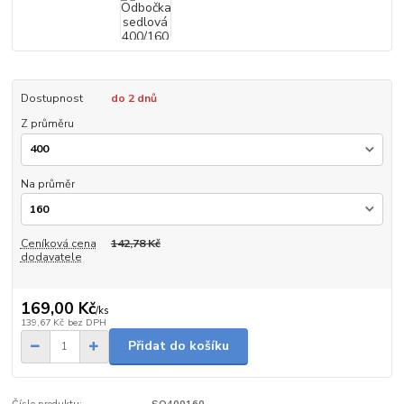
Dostupnost
do 2 dnů
Z průměru
Na průměr
Ceníková cena
142,78 Kč
dodavatele
169,00 Kč
/
ks
139,67 Kč
bez DPH
Přidat do košíku