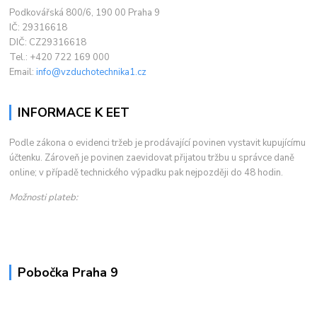
Podkovářská 800/6, 190 00 Praha 9
IČ: 29316618
DIČ: CZ29316618
Tel.: +420 722 169 000
Email:
info@vzduchotechnika1.cz
INFORMACE K EET
Podle zákona o evidenci tržeb je prodávající povinen vystavit kupujícímu
účtenku. Zároveň je povinen zaevidovat přijatou tržbu u správce daně
online; v případě technického výpadku pak nejpozději do 48 hodin.
Možnosti plateb:
Pobočka Praha 9