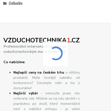
Odbočky
VZDUCHOTECHNIKA
1
.CZ
Profesionální internetový obchod se
vzduchotechnickým materiálem v ČR.
Co nabízíme:
Nejlepší ceny na českém trhu
u většiny
produktů. Máte levnější nabídku od
konkurence? Zavolejte nám a my ji
dorovnáme!
Nej
š
ir
ší
v
ý
b
ě
r
- nemusíte jinam, vše
seženete zde. Můžete se na nás obrátit i s
poptávkou po zboží, které momentálně
není v nabídce eshopu - je velmi