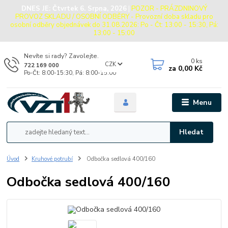
DNES JE:
Čtvrtek 6. Srpna, 2026
|
POZOR - PRÁZDNINOVÝ
PROVOZ SKLADU / OSOBNÍ ODBĚRY - Provozní doba skladu pro
osobní odběry objednávek do 31.08.2026: Po - Čt: 13:00 - 15:30, Pá:
13:00 - 15:00
Nevíte si rady? Zavolejte.
0
ks
CZK
722 169 000
za
0,00 Kč
Po-Čt: 8:00-15:30, Pá: 8:00-15:00
Menu
Hledat
Úvod
Kruhové potrubí
Odbočka sedlová 400/160
Odbočka sedlová 400/160