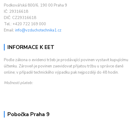
Podkovářská 800/6, 190 00 Praha 9
IČ: 29316618
DIČ: CZ29316618
Tel.: +420 722 169 000
Email:
info@vzduchotechnika1.cz
INFORMACE K EET
Podle zákona o evidenci tržeb je prodávající povinen vystavit kupujícímu
účtenku. Zároveň je povinen zaevidovat přijatou tržbu u správce daně
online; v případě technického výpadku pak nejpozději do 48 hodin.
Možnosti plateb:
Pobočka Praha 9