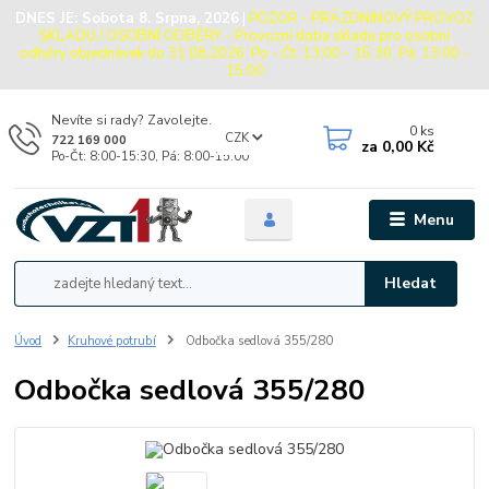
DNES JE:
Sobota 8. Srpna, 2026
|
POZOR - PRÁZDNINOVÝ PROVOZ
SKLADU / OSOBNÍ ODBĚRY - Provozní doba skladu pro osobní
odběry objednávek do 31.08.2026: Po - Čt: 13:00 - 15:30, Pá: 13:00 -
15:00
Nevíte si rady? Zavolejte.
0
ks
CZK
722 169 000
za
0,00 Kč
Po-Čt: 8:00-15:30, Pá: 8:00-15:00
Menu
Hledat
Úvod
Kruhové potrubí
Odbočka sedlová 355/280
Odbočka sedlová 355/280