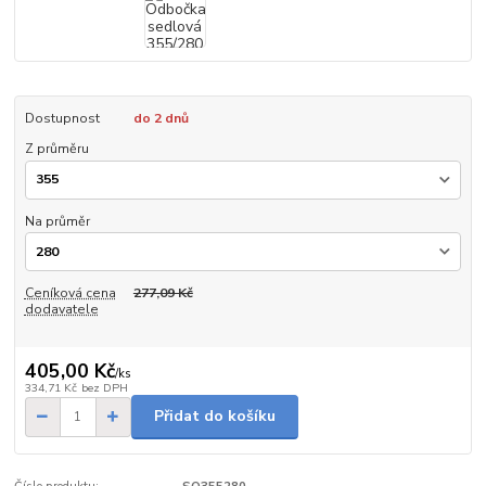
Dostupnost
do 2 dnů
Z průměru
Na průměr
Ceníková cena
277,09 Kč
dodavatele
405,00 Kč
/
ks
334,71 Kč
bez DPH
Přidat do košíku