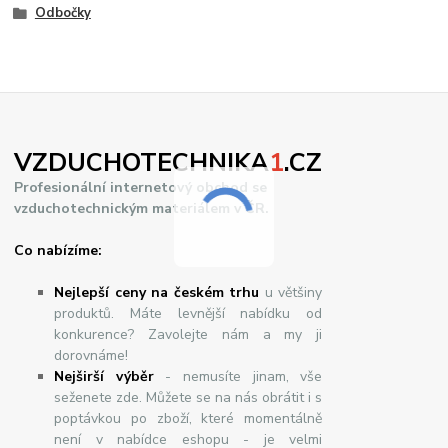
Odbočky
VZDUCHOTECHNIKA
1
.CZ
Profesionální internetový obchod se
vzduchotechnickým materiálem v ČR.
Co nabízíme:
Nejlepší ceny na českém trhu
u většiny
produktů. Máte levnější nabídku od
konkurence? Zavolejte nám a my ji
dorovnáme!
Nej
š
ir
ší
v
ý
b
ě
r
- nemusíte jinam, vše
seženete zde. Můžete se na nás obrátit i s
poptávkou po zboží, které momentálně
není v nabídce eshopu - je velmi