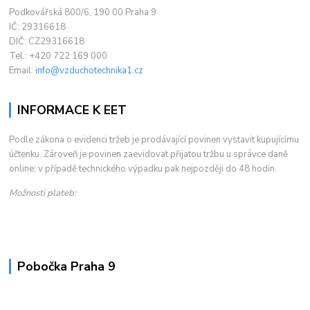
Podkovářská 800/6, 190 00 Praha 9
IČ: 29316618
DIČ: CZ29316618
Tel.: +420 722 169 000
Email:
info@vzduchotechnika1.cz
INFORMACE K EET
Podle zákona o evidenci tržeb je prodávající povinen vystavit kupujícímu
účtenku. Zároveň je povinen zaevidovat přijatou tržbu u správce daně
online; v případě technického výpadku pak nejpozději do 48 hodin.
Možnosti plateb:
Pobočka Praha 9