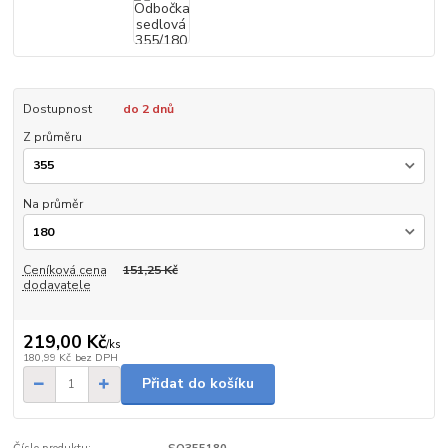
Dostupnost
do 2 dnů
Z průměru
Na průměr
Ceníková cena
151,25 Kč
dodavatele
219,00 Kč
/
ks
180,99 Kč
bez DPH
Přidat do košíku