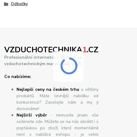
Odbočky
VZDUCHOTECHNIKA
1
.CZ
Profesionální internetový obchod se
vzduchotechnickým materiálem v ČR.
Co nabízíme:
Nejlepší ceny na českém trhu
u většiny
produktů. Máte levnější nabídku od
konkurence? Zavolejte nám a my ji
dorovnáme!
Nej
š
ir
ší
v
ý
b
ě
r
- nemusíte jinam, vše
seženete zde. Můžete se na nás obrátit i s
poptávkou po zboží, které momentálně
není v nabídce eshopu - je velmi