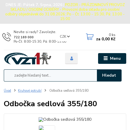
DNES JE:
Pátek 7. Srpna, 2026
|
POZOR - PRÁZDNINOVÝ PROVOZ
SKLADU / OSOBNÍ ODBĚRY - Provozní doba skladu pro osobní
odběry objednávek do 31.08.2026: Po - Čt: 13:00 - 15:30, Pá: 13:00 -
15:00
Nevíte si rady? Zavolejte.
0
ks
CZK
722 169 000
za
0,00 Kč
Po-Čt: 8:00-15:30, Pá: 8:00-15:00
Menu
Hledat
Úvod
Kruhové potrubí
Odbočka sedlová 355/180
Odbočka sedlová 355/180