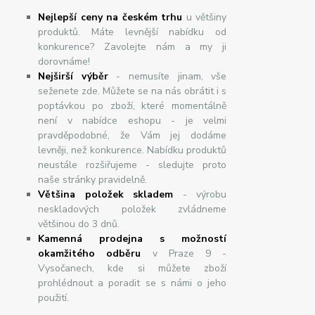
Nejlepší ceny na českém trhu
u většiny
produktů. Máte levnější nabídku od
konkurence? Zavolejte nám a my ji
dorovnáme!
Nej
š
ir
ší
v
ý
b
ě
r
- nemusíte jinam, vše
seženete zde. Můžete se na nás obrátit i s
poptávkou po zboží, které momentálně
není v nabídce eshopu - je velmi
pravděpodobné, že Vám jej dodáme
levněji, než konkurence. Nabídku produktů
neustále rozšiřujeme - sledujte proto
naše stránky pravidelně.
Většina položek skladem
- výrobu
neskladových položek zvládneme
většinou do 3 dnů.
Kamenná prodejna s možností
okamžitého odběru
v Praze 9 -
Vysočanech, kde si můžete zboží
prohlédnout a poradit se s námi o jeho
použití.