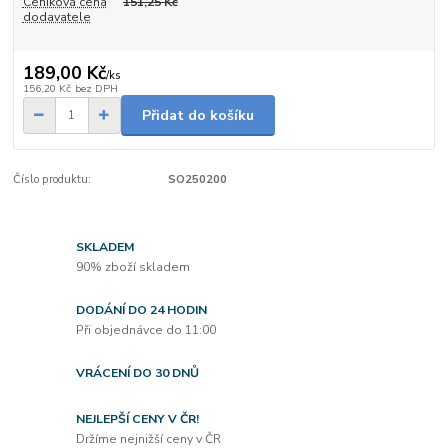
Ceníková cena
151,25 Kč
dodavatele
189,00 Kč
/
ks
156,20 Kč
bez DPH
Přidat do košíku
Číslo produktu:
SO250200
SKLADEM
90% zboží skladem
DODÁNÍ DO 24 HODIN
Při objednávce do 11:00
VRÁCENÍ DO 30 DNŮ
NEJLEPŠÍ CENY V ČR!
Držíme nejnižší ceny v ČR