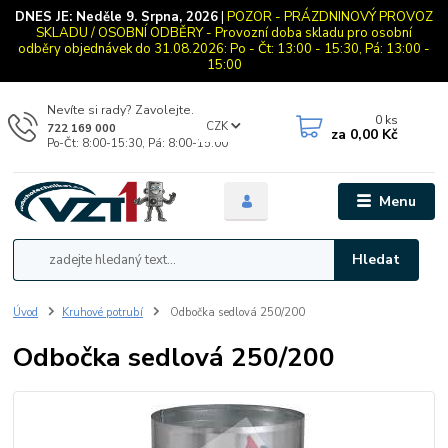
DNES JE:
Neděle 9. Srpna, 2026
|
POZOR - PRÁZDNINOVÝ PROVOZ
SKLADU / OSOBNÍ ODBĚRY - Provozní doba skladu pro osobní
odběry objednávek do 31.08.2026: Po - Čt: 13:00 - 15:30, Pá: 13:00 -
15:00
Nevíte si rady? Zavolejte.
0
ks
CZK
722 169 000
za
0,00 Kč
Po-Čt: 8:00-15:30, Pá: 8:00-15:00
Menu
Hledat
Úvod
Kruhové potrubí
Odbočka sedlová 250/200
Odbočka sedlová 250/200