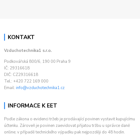
KONTAKT
Vzduchotechnika1 s.r.o.
Podkovářská 800/6, 190 00 Praha 9
IČ: 29316618
DIČ: CZ29316618
Tel.: +420 722 169 000
Email:
info@vzduchotechnika1.cz
INFORMACE K EET
Podle zákona o evidenci tržeb je prodávající povinen vystavit kupujícímu
účtenku. Zároveň je povinen zaevidovat přijatou tržbu u správce daně
online; v případě technického výpadku pak nejpozději do 48 hodin.