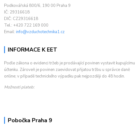
Podkovářská 800/6, 190 00 Praha 9
IČ: 29316618
DIČ: CZ29316618
Tel.: +420 722 169 000
Email:
info@vzduchotechnika1.cz
INFORMACE K EET
Podle zákona o evidenci tržeb je prodávající povinen vystavit kupujícímu
účtenku. Zároveň je povinen zaevidovat přijatou tržbu u správce daně
online; v případě technického výpadku pak nejpozději do 48 hodin.
Možnosti plateb:
Pobočka Praha 9