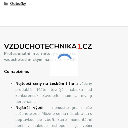
Odbočky
VZDUCHOTECHNIKA
1
.CZ
Profesionální internetový obchod se
vzduchotechnickým materiálem v ČR.
Co nabízíme:
Nejlepší ceny na českém trhu
u většiny
produktů. Máte levnější nabídku od
konkurence? Zavolejte nám a my ji
dorovnáme!
Nej
š
ir
ší
v
ý
b
ě
r
- nemusíte jinam, vše
seženete zde. Můžete se na nás obrátit i s
poptávkou po zboží, které momentálně
není v nabídce eshopu - je velmi