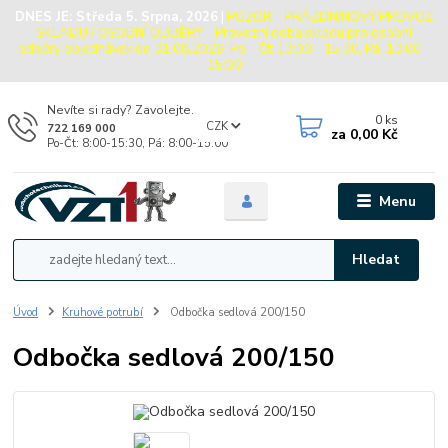
DNES JE:
Středa 5. Srpna, 2026
|
POZOR - PRÁZDNINOVÝ PROVOZ
SKLADU / OSOBNÍ ODBĚRY - Provozní doba skladu pro osobní
odběry objednávek do 31.08.2026: Po - Čt: 13:00 - 15:30, Pá: 13:00 -
15:00
Nevíte si rady? Zavolejte.
0
ks
CZK
722 169 000
za
0,00 Kč
Po-Čt: 8:00-15:30, Pá: 8:00-15:00
Menu
Hledat
Úvod
Kruhové potrubí
Odbočka sedlová 200/150
Odbočka sedlová 200/150