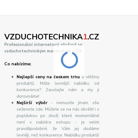
VZDUCHOTECHNIKA
1
.CZ
Profesionální internetový obchod se
vzduchotechnickým materiálem v ČR.
Co nabízíme:
Nejlepší ceny na českém trhu
u většiny
produktů. Máte levnější nabídku od
konkurence? Zavolejte nám a my ji
dorovnáme!
Nej
š
ir
ší
v
ý
b
ě
r
- nemusíte jinam, vše
seženete zde. Můžete se na nás obrátit i s
poptávkou po zboží, které momentálně
není v nabídce eshopu - je velmi
pravděpodobné, že Vám jej dodáme
levněji, než konkurence. Nabídku produktů