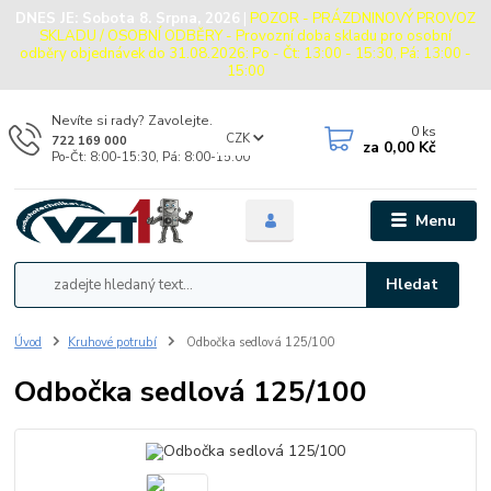
DNES JE:
Sobota 8. Srpna, 2026
|
POZOR - PRÁZDNINOVÝ PROVOZ
SKLADU / OSOBNÍ ODBĚRY - Provozní doba skladu pro osobní
odběry objednávek do 31.08.2026: Po - Čt: 13:00 - 15:30, Pá: 13:00 -
15:00
Nevíte si rady? Zavolejte.
0
ks
CZK
722 169 000
za
0,00 Kč
Po-Čt: 8:00-15:30, Pá: 8:00-15:00
Menu
Hledat
Úvod
Kruhové potrubí
Odbočka sedlová 125/100
Odbočka sedlová 125/100