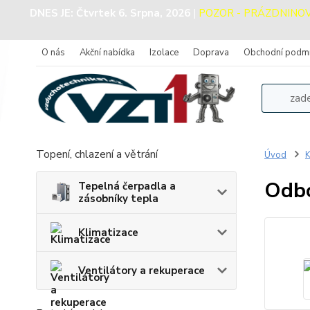
DNES JE:
Čtvrtek 6. Srpna, 2026
|
POZOR - PRÁZDNINOVÝ 
O nás
Akční nabídka
Izolace
Doprava
Obchodní podm
Topení, chlazení a větrání
Úvod
K
Odbo
Tepelná čerpadla a
zásobníky tepla
Klimatizace
Ventilátory a rekuperace