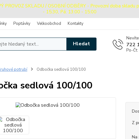
PROVOZ SKLADU / OSOBNÍ ODBĚRY - Provozní doba skladu pro o
- 15:30, Pá: 13:00 - 15:00
ínky
Poptávky
Velkoobchod
Kontakty
Nevíte
Hledat
722 
Po-Čt:
ruhové potrubí
Odbočka sedlová 100/100
čka sedlová 100/100
Dos
Z p
Na 