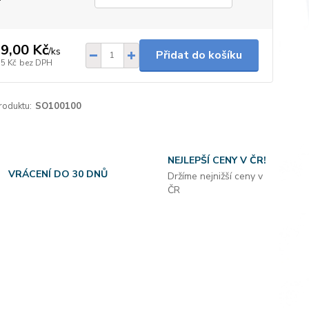
9,00 Kč
/
ks
Přidat do košíku
35 Kč
bez DPH
roduktu:
SO100100
NEJLEPŠÍ CENY V ČR!
VRÁCENÍ DO 30 DNŮ
Držíme nejnižší ceny v
ČR