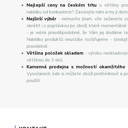
Nejlepší ceny na českém trhu
u většiny pro
nabídku od konkurence? Zavolejte nám a my ji dor
Nej
š
ir
ší
v
ý
b
ě
r
- nemusíte jinam, vše seženete z
obrátit i s poptávkou po zboží, které momentálně
- je velmi pravděpodobné, že Vám jej dodáme lev
Nabídku produktů neustále rozšiřujeme - sleduj
pravidelně.
Většina položek skladem
- výrobu neskladový
většinou do 3 dnů.
Kamenná prodejna s možností okamžitého 
Vysočanech, kde si můžete zboží prohlédnout a po
použití.