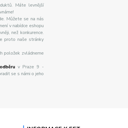
duktů. Máte levnější
ovnáme!
de. Můžete se na nás
 není v nabídce eshopu
něji, než konkurence.
te proto naše stránky
ch položek zvládneme
odběru
v Praze 9 -
radit se s námi o jeho