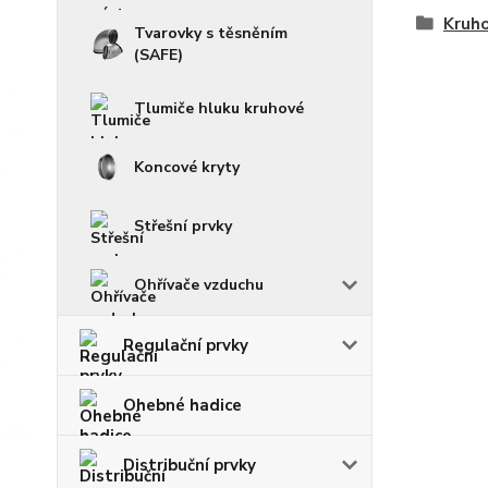
Kruho
Tvarovky s těsněním
(SAFE)
Tlumiče hluku kruhové
Koncové kryty
Střešní prvky
Ohřívače vzduchu
Regulační prvky
Ohebné hadice
Distribuční prvky