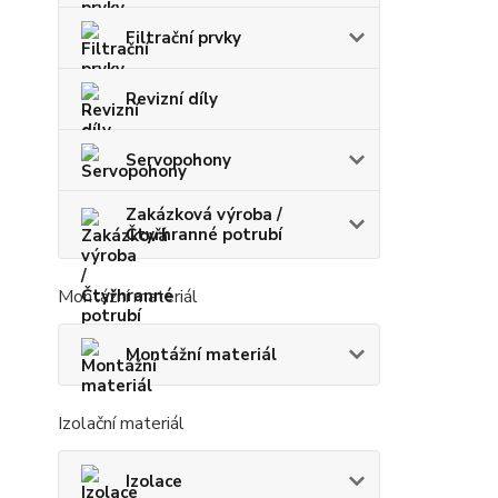
Filtrační prvky
Revizní díly
Servopohony
Zakázková výroba /
Čtyřhranné potrubí
Montážní materiál
Montážní materiál
Izolační materiál
Izolace