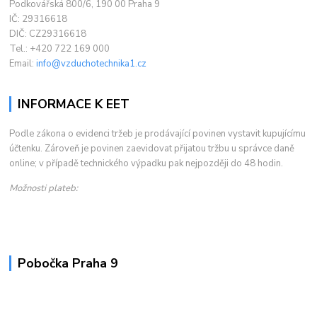
Podkovářská 800/6, 190 00 Praha 9
IČ: 29316618
DIČ: CZ29316618
Tel.: +420 722 169 000
Email:
info@vzduchotechnika1.cz
INFORMACE K EET
Podle zákona o evidenci tržeb je prodávající povinen vystavit kupujícímu
účtenku. Zároveň je povinen zaevidovat přijatou tržbu u správce daně
online; v případě technického výpadku pak nejpozději do 48 hodin.
Možnosti plateb:
Pobočka Praha 9