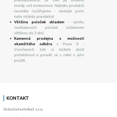
pravděpodobné, že Vám jej dodáme
levněji, než konkurence. Nabídku produktů
neustále rozšiřujeme - sledujte proto
naše stránky pravidelně.
Většina položek skladem
- výrobu
neskladových položek zvládneme
většinou do 3 dnů.
Kamenná prodejna s možností
okamžitého odběru
v Praze 9 -
Vysočanech, kde si můžete zboží
prohlédnout a poradit se s námi o jeho
použití.
KONTAKT
Vzduchotechnika1 s.r.o.