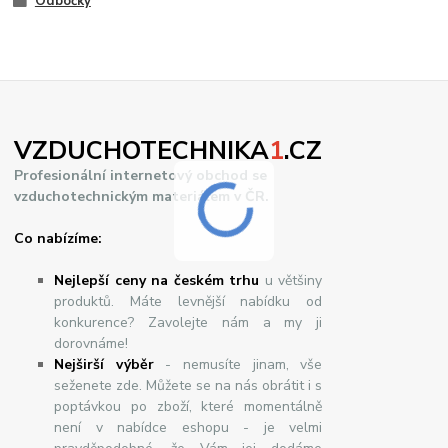
Odbočky
VZDUCHOTECHNIKA
1
.CZ
Profesionální internetový obchod se
vzduchotechnickým materiálem v ČR.
Co nabízíme:
Nejlepší ceny na českém trhu
u většiny
produktů. Máte levnější nabídku od
konkurence? Zavolejte nám a my ji
dorovnáme!
Nej
š
ir
ší
v
ý
b
ě
r
- nemusíte jinam, vše
seženete zde. Můžete se na nás obrátit i s
poptávkou po zboží, které momentálně
není v nabídce eshopu - je velmi