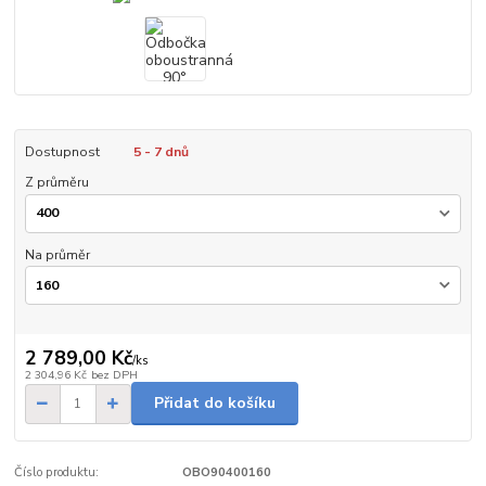
Dostupnost
5 - 7 dnů
Z průměru
Na průměr
2 789,00 Kč
/
ks
2 304,96 Kč
bez DPH
Přidat do košíku
Číslo produktu:
OBO90400160