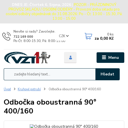
DNES JE:
Čtvrtek 6. Srpna, 2026
|
POZOR - PRÁZDNINOVÝ
PROVOZ SKLADU / OSOBNÍ ODBĚRY - Provozní doba skladu pro
osobní odběry objednávek do 31.08.2026: Po - Čt: 13:00 - 15:30, Pá:
13:00 - 15:00
Nevíte si rady? Zavolejte.
0
ks
CZK
722 169 000
za
0,00 Kč
Po-Čt: 8:00-15:30, Pá: 8:00-15:00
Menu
Hledat
Úvod
Kruhové potrubí
Odbočka oboustranná 90° 400/160
Odbočka oboustranná 90°
400/160