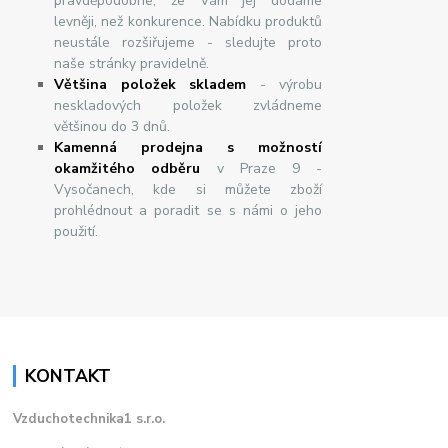
pravděpodobné, že Vám jej dodáme
levněji, než konkurence. Nabídku produktů
neustále rozšiřujeme - sledujte proto
naše stránky pravidelně.
Většina položek skladem
- výrobu
neskladových položek zvládneme
většinou do 3 dnů.
Kamenná prodejna s možností
okamžitého odběru
v Praze 9 -
Vysočanech, kde si můžete zboží
prohlédnout a poradit se s námi o jeho
použití.
KONTAKT
Vzduchotechnika1 s.r.o.