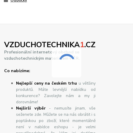
Odbočky
VZDUCHOTECHNIKA
1
.CZ
Profesionální internetový obchod se
vzduchotechnickým materiálem v ČR.
Co nabízíme:
Nejlepší ceny na českém trhu
u většiny
produktů. Máte levnější nabídku od
konkurence? Zavolejte nám a my ji
dorovnáme!
Nej
š
ir
ší
v
ý
b
ě
r
- nemusíte jinam, vše
seženete zde. Můžete se na nás obrátit i s
poptávkou po zboží, které momentálně
není v nabídce eshopu - je velmi