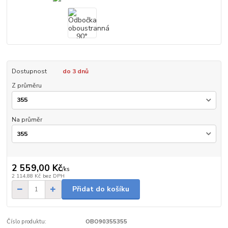
Dostupnost
do 3 dnů
Z průměru
Na průměr
2 559,00 Kč
/
ks
2 114,88 Kč
bez DPH
Přidat do košíku
Číslo produktu:
OBO90355355