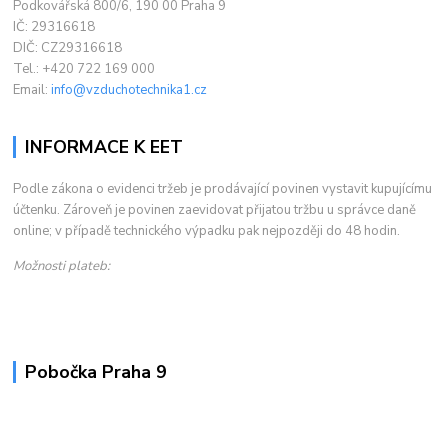
Podkovářská 800/6, 190 00 Praha 9
IČ: 29316618
DIČ: CZ29316618
Tel.: +420 722 169 000
Email:
info@vzduchotechnika1.cz
INFORMACE K EET
Podle zákona o evidenci tržeb je prodávající povinen vystavit kupujícímu
účtenku. Zároveň je povinen zaevidovat přijatou tržbu u správce daně
online; v případě technického výpadku pak nejpozději do 48 hodin.
Možnosti plateb:
Pobočka Praha 9