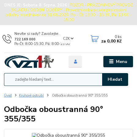
DNES JE:
Sobota 8. Srpna, 2026
|
POZOR - PRÁZDNINOVÝ PROVOZ
SKLADU / OSOBNÍ ODBĚRY - Provozní doba skladu pro osobní
odběry objednávek do 31.08.2026: Po - Čt: 13:00 - 15:30, Pá: 13:00 -
15:00
Nevíte si rady? Zavolejte.
0
ks
CZK
722 169 000
za
0,00 Kč
Po-Čt: 8:00-15:30, Pá: 8:00-15:00
Menu
Hledat
Úvod
Kruhové potrubí
Odbočka oboustranná 90° 355/355
Odbočka oboustranná 90°
355/355