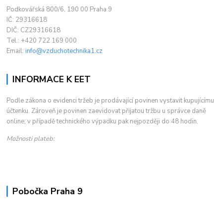
Podkovářská 800/6, 190 00 Praha 9
IČ: 29316618
DIČ: CZ29316618
Tel.: +420 722 169 000
Email:
info@vzduchotechnika1.cz
INFORMACE K EET
Podle zákona o evidenci tržeb je prodávající povinen vystavit kupujícímu
účtenku. Zároveň je povinen zaevidovat přijatou tržbu u správce daně
online; v případě technického výpadku pak nejpozději do 48 hodin.
Možnosti plateb:
Pobočka Praha 9