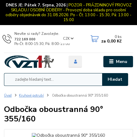
DNES JE:
Pátek 7. Srpna, 2026
|
POZOR - PRÁZDNINOVÝ PROVOZ
SKLADU / OSOBNÍ ODBĚRY - Provozní doba skladu pro osobní
odběry objednávek do 31.08.2026: Po - Čt: 13:00 - 15:30, Pá: 13:00 -
15:00
Nevíte si rady? Zavolejte.
0
ks
CZK
722 169 000
za
0,00 Kč
Po-Čt: 8:00-15:30, Pá: 8:00-15:00
Menu
Hledat
Úvod
Kruhové potrubí
Odbočka oboustranná 90° 355/160
Odbočka oboustranná 90°
355/160