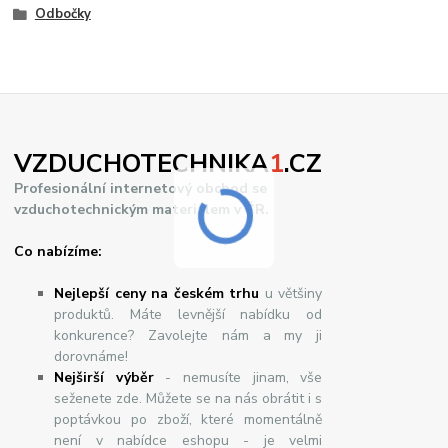
Odbočky
VZDUCHOTECHNIKA
1
.CZ
Profesionální internetový obchod se
vzduchotechnickým materiálem v ČR.
Co nabízíme:
Nejlepší ceny na českém trhu
u většiny
produktů. Máte levnější nabídku od
konkurence? Zavolejte nám a my ji
dorovnáme!
Nej
š
ir
ší
v
ý
b
ě
r
- nemusíte jinam, vše
seženete zde. Můžete se na nás obrátit i s
poptávkou po zboží, které momentálně
není v nabídce eshopu - je velmi