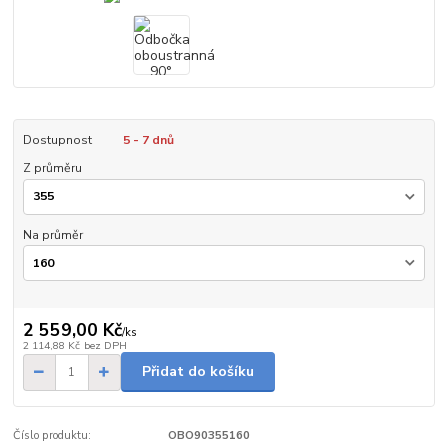
Dostupnost
5 - 7 dnů
Z průměru
Na průměr
2 559,00 Kč
/
ks
2 114,88 Kč
bez DPH
Přidat do košíku
Číslo produktu:
OBO90355160