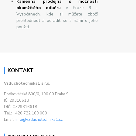
Kamenná prodejna s možností
okamžitého odběru
v Praze 9 -
Vysočanech, kde si můžete zboží
prohlédnout a poradit se s námi o jeho
použití.
KONTAKT
Vzduchotechnika1 s.r.o.
Podkovářská 800/6, 190 00 Praha 9
IČ: 29316618
DIČ: CZ29316618
Tel.: +420 722 169 000
Email:
info@vzduchotechnika1.cz