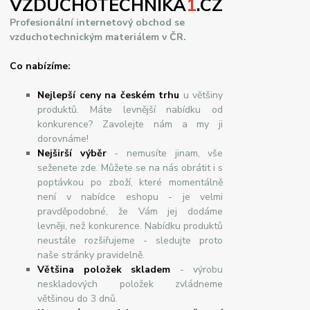
VZDUCHOTECHNIKA
1
.CZ
Profesionální internetový obchod se
vzduchotechnickým materiálem v ČR.
Co nabízíme:
Nejlepší ceny na českém trhu
u většiny
produktů. Máte levnější nabídku od
konkurence? Zavolejte nám a my ji
dorovnáme!
Nej
š
ir
ší
v
ý
b
ě
r
- nemusíte jinam, vše
seženete zde. Můžete se na nás obrátit i s
poptávkou po zboží, které momentálně
není v nabídce eshopu - je velmi
pravděpodobné, že Vám jej dodáme
levněji, než konkurence. Nabídku produktů
neustále rozšiřujeme - sledujte proto
naše stránky pravidelně.
Většina položek skladem
- výrobu
neskladových položek zvládneme
většinou do 3 dnů.