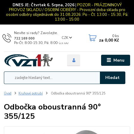
DNES JE:
Čtvrtek 6. Srpna, 2026
|
POZOR - PRÁZDNINOVÝ
PROVOZ SKLADU / OSOBNÍ ODBĚRY - Provozní doba skladu pro
osobní odběry objednávek do 31.08.2026: Po - Čt: 13:00 - 15:30, Pá:
13:00 - 15:00
Nevíte si rady? Zavolejte.
0
ks
CZK
722 169 000
za
0,00 Kč
Po-Čt: 8:00-15:30, Pá: 8:00-15:00
Menu
Hledat
Úvod
Kruhové potrubí
Odbočka oboustranná 90° 355/125
Odbočka oboustranná 90°
355/125