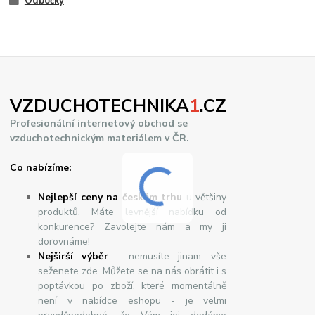
Odbočky
VZDUCHOTECHNIKA
1
.CZ
Profesionální internetový obchod se
vzduchotechnickým materiálem v ČR.
Co nabízíme:
Nejlepší ceny na českém trhu
u většiny
produktů. Máte levnější nabídku od
konkurence? Zavolejte nám a my ji
dorovnáme!
Nej
š
ir
ší
v
ý
b
ě
r
- nemusíte jinam, vše
seženete zde. Můžete se na nás obrátit i s
poptávkou po zboží, které momentálně
není v nabídce eshopu - je velmi