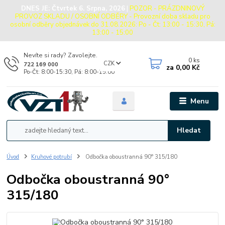
DNES JE:
Čtvrtek 6. Srpna, 2026
|
POZOR - PRÁZDNINOVÝ
PROVOZ SKLADU / OSOBNÍ ODBĚRY - Provozní doba skladu pro
osobní odběry objednávek do 31.08.2026: Po - Čt: 13:00 - 15:30, Pá:
13:00 - 15:00
Nevíte si rady? Zavolejte.
0
ks
CZK
722 169 000
za
0,00 Kč
Po-Čt: 8:00-15:30, Pá: 8:00-15:00
Menu
Hledat
Úvod
Kruhové potrubí
Odbočka oboustranná 90° 315/180
Odbočka oboustranná 90°
315/180