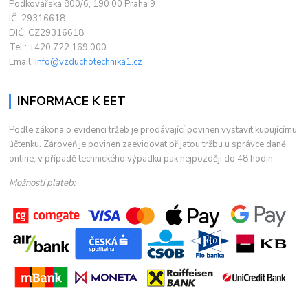
Podkovářská 800/6, 190 00 Praha 9
IČ: 29316618
DIČ: CZ29316618
Tel.: +420 722 169 000
Email:
info@vzduchotechnika1.cz
INFORMACE K EET
Podle zákona o evidenci tržeb je prodávající povinen vystavit kupujícímu
účtenku. Zároveň je povinen zaevidovat přijatou tržbu u správce daně
online; v případě technického výpadku pak nejpozději do 48 hodin.
Možnosti plateb: