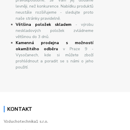
pravděpodobné, že Vám jej dodáme
levněji, než konkurence. Nabídku produktů
neustále rozšiřujeme - sledujte proto
naše stránky pravidelně.
Většina položek skladem
- výrobu
neskladových položek zvládneme
většinou do 3 dnů.
Kamenná prodejna s možností
okamžitého odběru
v Praze 9 -
Vysočanech, kde si můžete zboží
prohlédnout a poradit se s námi o jeho
použití.
KONTAKT
Vzduchotechnika1 s.r.o.