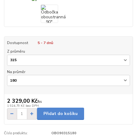
Dostupnost
5 - 7 dnů
Z průměru
Na průměr
2 329,00 Kč
/
ks
1 924,79 Kč
bez DPH
Přidat do košíku
Číslo produktu:
OBO90315180