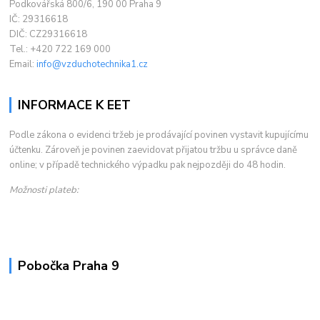
Podkovářská 800/6, 190 00 Praha 9
IČ: 29316618
DIČ: CZ29316618
Tel.: +420 722 169 000
Email:
info@vzduchotechnika1.cz
INFORMACE K EET
Podle zákona o evidenci tržeb je prodávající povinen vystavit kupujícímu
účtenku. Zároveň je povinen zaevidovat přijatou tržbu u správce daně
online; v případě technického výpadku pak nejpozději do 48 hodin.
Možnosti plateb:
Pobočka Praha 9