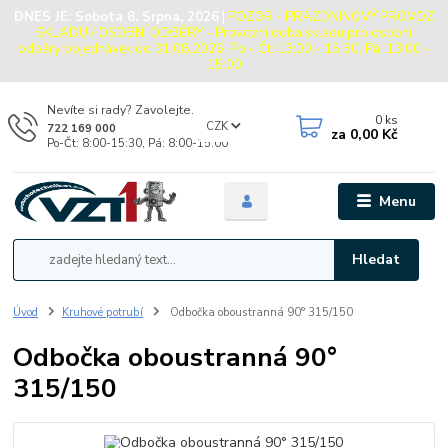
DNES JE:
Sobota 8. Srpna, 2026
|
POZOR - PRÁZDNINOVÝ PROVOZ
SKLADU / OSOBNÍ ODBĚRY - Provozní doba skladu pro osobní
odběry objednávek do 31.08.2026: Po - Čt: 13:00 - 15:30, Pá: 13:00 -
15:00
Nevíte si rady? Zavolejte.
0
ks
CZK
722 169 000
za
0,00 Kč
Po-Čt: 8:00-15:30, Pá: 8:00-15:00
Menu
Hledat
Úvod
Kruhové potrubí
Odbočka oboustranná 90° 315/150
Odbočka oboustranná 90°
315/150