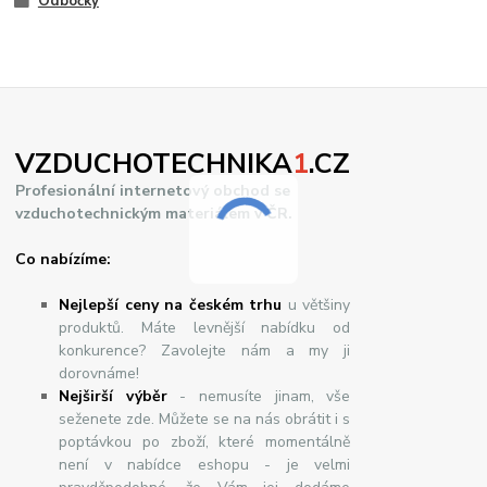
Odbočky
VZDUCHOTECHNIKA
1
.CZ
Profesionální internetový obchod se
vzduchotechnickým materiálem v ČR.
Co nabízíme:
Nejlepší ceny na českém trhu
u většiny
produktů. Máte levnější nabídku od
konkurence? Zavolejte nám a my ji
dorovnáme!
Nej
š
ir
ší
v
ý
b
ě
r
- nemusíte jinam, vše
seženete zde. Můžete se na nás obrátit i s
poptávkou po zboží, které momentálně
není v nabídce eshopu - je velmi