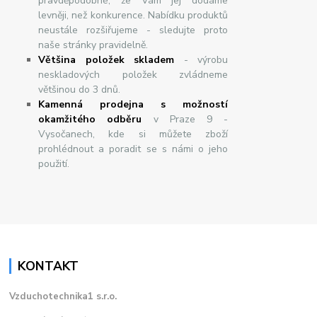
pravděpodobné, že Vám jej dodáme
levněji, než konkurence. Nabídku produktů
neustále rozšiřujeme - sledujte proto
naše stránky pravidelně.
Většina položek skladem
- výrobu
neskladových položek zvládneme
většinou do 3 dnů.
Kamenná prodejna s možností
okamžitého odběru
v Praze 9 -
Vysočanech, kde si můžete zboží
prohlédnout a poradit se s námi o jeho
použití.
KONTAKT
Vzduchotechnika1 s.r.o.