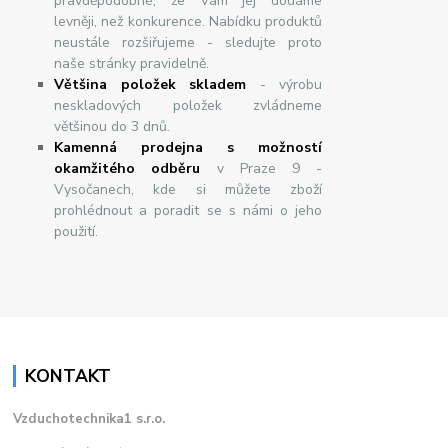
pravděpodobné, že Vám jej dodáme
levněji, než konkurence. Nabídku produktů
neustále rozšiřujeme - sledujte proto
naše stránky pravidelně.
Většina položek skladem
- výrobu
neskladových položek zvládneme
většinou do 3 dnů.
Kamenná prodejna s možností
okamžitého odběru
v Praze 9 -
Vysočanech, kde si můžete zboží
prohlédnout a poradit se s námi o jeho
použití.
KONTAKT
Vzduchotechnika1 s.r.o.