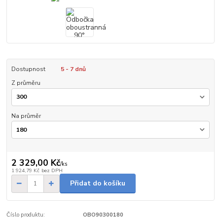
Dostupnost
5 - 7 dnů
Z průměru
Na průměr
2 329,00 Kč
/
ks
1 924,79 Kč
bez DPH
Přidat do košíku
Číslo produktu:
OBO90300180