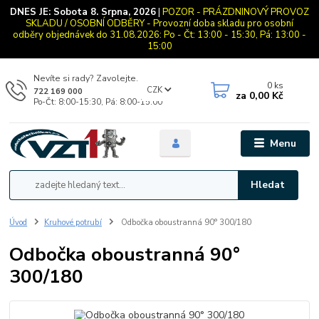
DNES JE:
Sobota 8. Srpna, 2026
|
POZOR - PRÁZDNINOVÝ PROVOZ
SKLADU / OSOBNÍ ODBĚRY - Provozní doba skladu pro osobní
odběry objednávek do 31.08.2026: Po - Čt: 13:00 - 15:30, Pá: 13:00 -
15:00
Nevíte si rady? Zavolejte.
0
ks
CZK
722 169 000
za
0,00 Kč
Po-Čt: 8:00-15:30, Pá: 8:00-15:00
Menu
Hledat
Úvod
Kruhové potrubí
Odbočka oboustranná 90° 300/180
Odbočka oboustranná 90°
300/180