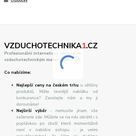
Odbočky
VZDUCHOTECHNIKA
1
.CZ
Profesionální internetový obchod se
vzduchotechnickým materiálem v ČR.
Co nabízíme:
Nejlepší ceny na českém trhu
u většiny
produktů. Máte levnější nabídku od
konkurence? Zavolejte nám a my ji
dorovnáme!
Nej
š
ir
ší
v
ý
b
ě
r
- nemusíte jinam, vše
seženete zde. Můžete se na nás obrátit i s
poptávkou po zboží, které momentálně
není v nabídce eshopu - je velmi