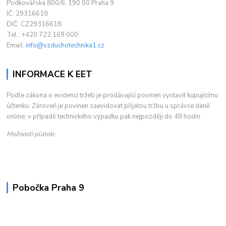
Podkovářská 800/6, 190 00 Praha 9
IČ: 29316618
DIČ: CZ29316618
Tel.: +420 722 169 000
Email:
info@vzduchotechnika1.cz
INFORMACE K EET
Podle zákona o evidenci tržeb je prodávající povinen vystavit kupujícímu
účtenku. Zároveň je povinen zaevidovat přijatou tržbu u správce daně
online; v případě technického výpadku pak nejpozději do 48 hodin.
Možnosti plateb:
Pobočka Praha 9