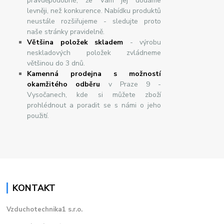
pravděpodobné, že Vám jej dodáme
levněji, než konkurence. Nabídku produktů
neustále rozšiřujeme - sledujte proto
naše stránky pravidelně.
Většina položek skladem
- výrobu
neskladových položek zvládneme
většinou do 3 dnů.
Kamenná prodejna s možností
okamžitého odběru
v Praze 9 -
Vysočanech, kde si můžete zboží
prohlédnout a poradit se s námi o jeho
použití.
KONTAKT
Vzduchotechnika1 s.r.o.