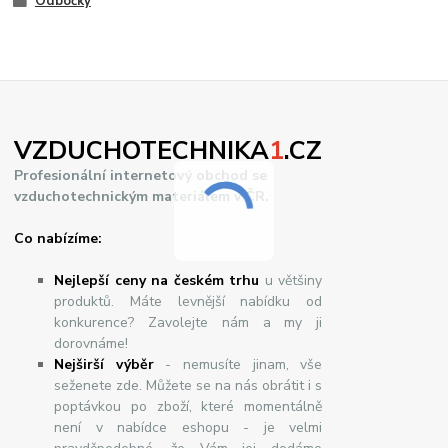
Odbočky
VZDUCHOTECHNIKA
1
.CZ
Profesionální internetový obchod se
vzduchotechnickým materiálem v ČR.
Co nabízíme:
Nejlepší ceny na českém trhu
u většiny
produktů. Máte levnější nabídku od
konkurence? Zavolejte nám a my ji
dorovnáme!
Nej
š
ir
ší
v
ý
b
ě
r
- nemusíte jinam, vše
seženete zde. Můžete se na nás obrátit i s
poptávkou po zboží, které momentálně
není v nabídce eshopu - je velmi