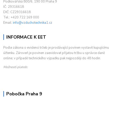
Podkovářská 800/6, 190 00 Praha 9
IČ: 29316618
DIČ: CZ29316618
Tel.: +420 722 169 000
Email:
info@vzduchotechnika1.cz
INFORMACE K EET
Podle zákona o evidenci tržeb je prodávající povinen vystavit kupujícímu
účtenku. Zároveň je povinen zaevidovat přijatou tržbu u správce daně
online; v případě technického výpadku pak nejpozději do 48 hodin.
Možnosti plateb:
Pobočka Praha 9