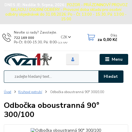
DNES JE:
Neděle 9. Srpna, 2026
|
POZOR - PRÁZDNINOVÝ PROVOZ
SKLADU / OSOBNÍ ODBĚRY - Provozní doba skladu pro osobní
odběry objednávek do 31.08.2026: Po - Čt: 13:00 - 15:30, Pá: 13:00 -
15:00
Nevíte si rady? Zavolejte.
0
ks
CZK
722 169 000
za
0,00 Kč
Po-Čt: 8:00-15:30, Pá: 8:00-15:00
Menu
Hledat
Úvod
Kruhové potrubí
Odbočka oboustranná 90° 300/100
Odbočka oboustranná 90°
300/100