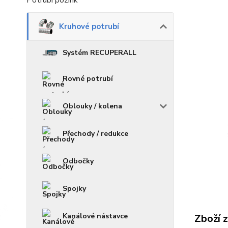
Potrubí pozink
Kruhové potrubí
Systém RECUPERALL
Rovné potrubí
Oblouky / kolena
Přechody / redukce
Odbočky
Spojky
Kanálové nástavce
Zboží 