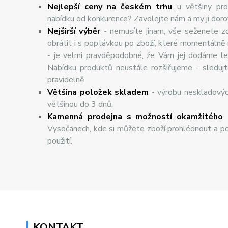
Nejlepší ceny na českém trhu
u většiny pro
nabídku od konkurence? Zavolejte nám a my ji dor
Nej
š
ir
ší
v
ý
b
ě
r
- nemusíte jinam, vše seženete z
obrátit i s poptávkou po zboží, které momentálně
- je velmi pravděpodobné, že Vám jej dodáme lev
Nabídku produktů neustále rozšiřujeme - sleduj
pravidelně.
Většina položek skladem
- výrobu neskladový
většinou do 3 dnů.
Kamenná prodejna s možností okamžitého 
Vysočanech, kde si můžete zboží prohlédnout a po
použití.
KONTAKT