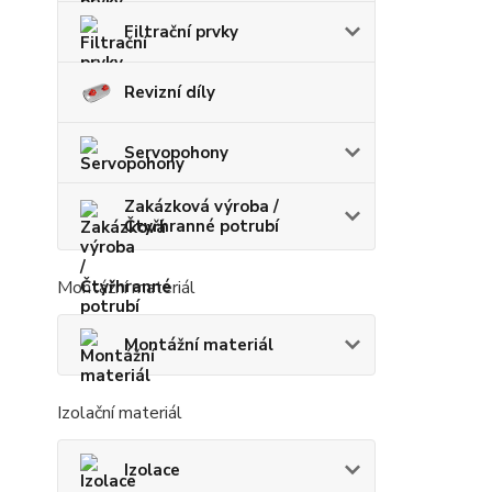
Filtrační prvky
Revizní díly
Servopohony
Zakázková výroba /
Čtyřhranné potrubí
Montážní materiál
Montážní materiál
Izolační materiál
Izolace