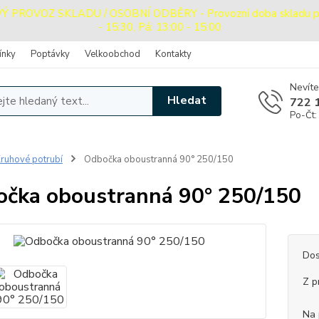
PROVOZ SKLADU / OSOBNÍ ODBĚRY - Provozní doba skladu pro o
- 15:30, Pá: 13:00 - 15:00
ínky
Poptávky
Velkoobchod
Kontakty
Nevíte
Hledat
722 
Po-Čt:
ruhové potrubí
Odbočka oboustranná 90° 250/150
čka oboustranná 90° 250/150
Dos
Z p
Na 