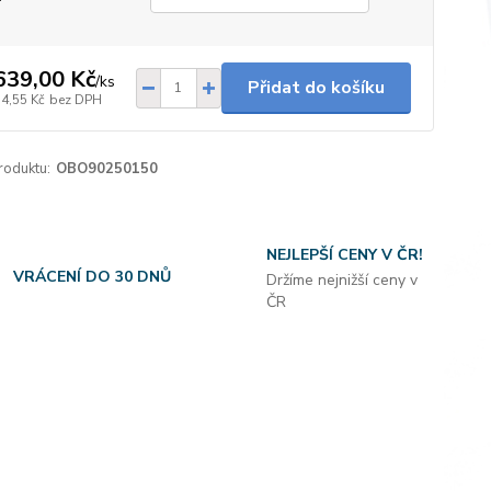
639,00 Kč
/
ks
Přidat do košíku
54,55 Kč
bez DPH
roduktu:
OBO90250150
NEJLEPŠÍ CENY V ČR!
VRÁCENÍ DO 30 DNŮ
Držíme nejnižší ceny v
ČR