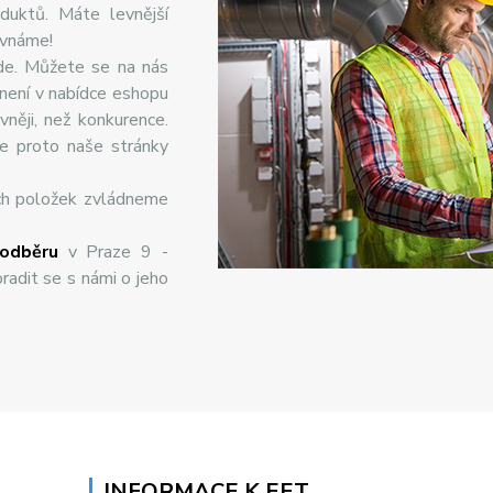
duktů. Máte levnější
ovnáme!
de. Můžete se na nás
 není v nabídce eshopu
něji, než konkurence.
te proto naše stránky
ch položek zvládneme
odběru
v Praze 9 -
radit se s námi o jeho
INFORMACE K EET