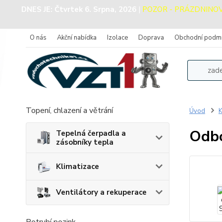
DNES JE:
Čtvrtek 6. Srpna, 2026
|
POZOR - PRÁZDNINOVÝ 
O nás
Akční nabídka
Izolace
Doprava
Obchodní podm
Topení, chlazení a větrání
Úvod
K
Odbo
Tepelná čerpadla a
zásobníky tepla
Klimatizace
Ventilátory a rekuperace