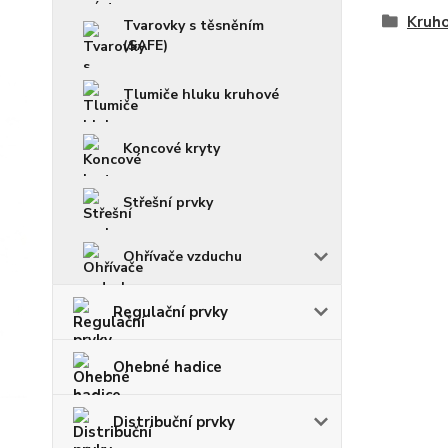
Kruho
Tvarovky s těsněním
(SAFE)
Tlumiče hluku kruhové
Koncové kryty
Střešní prvky
Ohřívače vzduchu
Regulační prvky
Ohebné hadice
Distribuční prvky