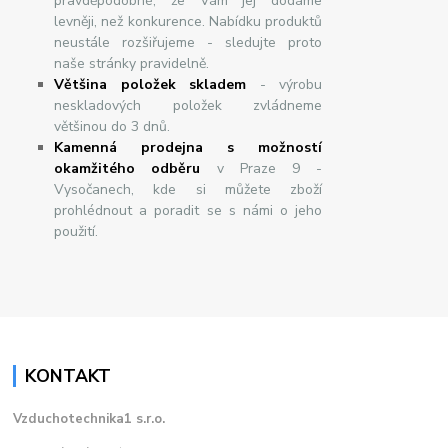
pravděpodobné, že Vám jej dodáme
levněji, než konkurence. Nabídku produktů
neustále rozšiřujeme - sledujte proto
naše stránky pravidelně.
Většina položek skladem
- výrobu
neskladových položek zvládneme
většinou do 3 dnů.
Kamenná prodejna s možností
okamžitého odběru
v Praze 9 -
Vysočanech, kde si můžete zboží
prohlédnout a poradit se s námi o jeho
použití.
KONTAKT
Vzduchotechnika1 s.r.o.