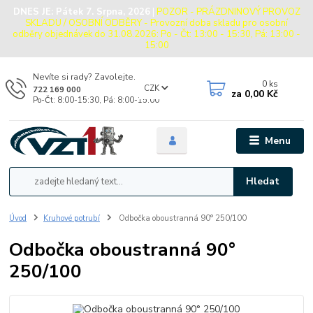
DNES JE:
Pátek 7. Srpna, 2026
|
POZOR - PRÁZDNINOVÝ PROVOZ
SKLADU / OSOBNÍ ODBĚRY - Provozní doba skladu pro osobní
odběry objednávek do 31.08.2026: Po - Čt: 13:00 - 15:30, Pá: 13:00 -
15:00
Nevíte si rady? Zavolejte.
0
ks
CZK
722 169 000
za
0,00 Kč
Po-Čt: 8:00-15:30, Pá: 8:00-15:00
Menu
Hledat
Úvod
Kruhové potrubí
Odbočka oboustranná 90° 250/100
Odbočka oboustranná 90°
250/100