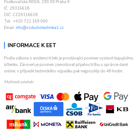
Podkovářská 800/6, 190 00 Praha 9
IČ: 29316618
DIČ: CZ29316618
Tel.: +420 722 169 000
Email:
info@vzduchotechnika1.cz
INFORMACE K EET
Podle zákona o evidenci tržeb je prodávající povinen vystavit kupujícímu
účtenku. Zároveň je povinen zaevidovat přijatou tržbu u správce daně
online; v případě technického výpadku pak nejpozději do 48 hodin.
Možnosti plateb: