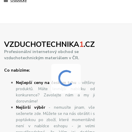
Odbočky
VZDUCHOTECHNIKA
1
.CZ
Profesionální internetový obchod se
vzduchotechnickým materiálem v ČR.
Co nabízíme:
Nejlepší ceny na českém trhu
u většiny
produktů. Máte levnější nabídku od
konkurence? Zavolejte nám a my ji
dorovnáme!
Nej
š
ir
ší
v
ý
b
ě
r
- nemusíte jinam, vše
seženete zde. Můžete se na nás obrátit i s
poptávkou po zboží, které momentálně
není v nabídce eshopu - je velmi