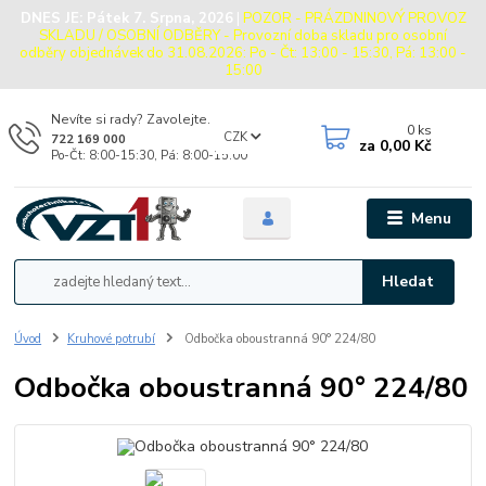
DNES JE:
Pátek 7. Srpna, 2026
|
POZOR - PRÁZDNINOVÝ PROVOZ
SKLADU / OSOBNÍ ODBĚRY - Provozní doba skladu pro osobní
odběry objednávek do 31.08.2026: Po - Čt: 13:00 - 15:30, Pá: 13:00 -
15:00
Nevíte si rady? Zavolejte.
0
ks
CZK
722 169 000
za
0,00 Kč
Po-Čt: 8:00-15:30, Pá: 8:00-15:00
Menu
Hledat
Úvod
Kruhové potrubí
Odbočka oboustranná 90° 224/80
Odbočka oboustranná 90° 224/80