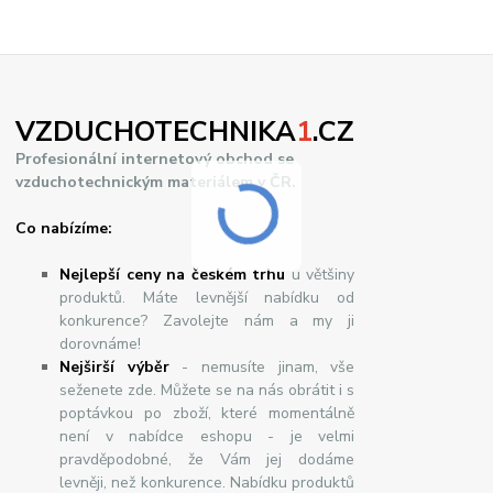
VZDUCHOTECHNIKA
1
.CZ
Profesionální internetový obchod se
vzduchotechnickým materiálem v ČR.
Co nabízíme:
Nejlepší ceny na českém trhu
u většiny
produktů. Máte levnější nabídku od
konkurence? Zavolejte nám a my ji
dorovnáme!
Nej
š
ir
ší
v
ý
b
ě
r
- nemusíte jinam, vše
seženete zde. Můžete se na nás obrátit i s
poptávkou po zboží, které momentálně
není v nabídce eshopu - je velmi
pravděpodobné, že Vám jej dodáme
levněji, než konkurence. Nabídku produktů