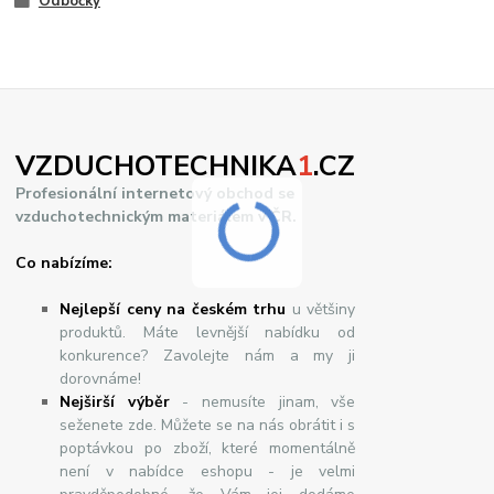
Odbočky
VZDUCHOTECHNIKA
1
.CZ
Profesionální internetový obchod se
vzduchotechnickým materiálem v ČR.
Co nabízíme:
Nejlepší ceny na českém trhu
u většiny
produktů. Máte levnější nabídku od
konkurence? Zavolejte nám a my ji
dorovnáme!
Nej
š
ir
ší
v
ý
b
ě
r
- nemusíte jinam, vše
seženete zde. Můžete se na nás obrátit i s
poptávkou po zboží, které momentálně
není v nabídce eshopu - je velmi