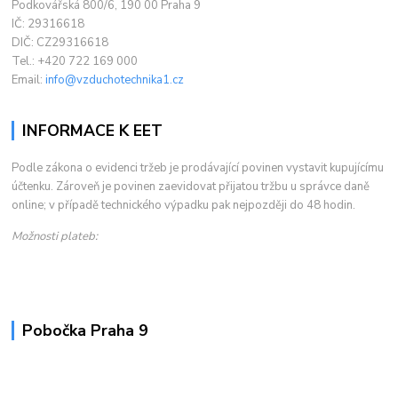
Podkovářská 800/6, 190 00 Praha 9
IČ: 29316618
DIČ: CZ29316618
Tel.: +420 722 169 000
Email:
info@vzduchotechnika1.cz
INFORMACE K EET
Podle zákona o evidenci tržeb je prodávající povinen vystavit kupujícímu
účtenku. Zároveň je povinen zaevidovat přijatou tržbu u správce daně
online; v případě technického výpadku pak nejpozději do 48 hodin.
Možnosti plateb:
Pobočka Praha 9