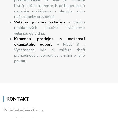
pravděpodobné, že Vám jej dodáme
levněji, než konkurence. Nabídku produktů
neustále rozšiřujeme - sledujte proto
naše stránky pravidelně.
Většina položek skladem
- výrobu
neskladových položek zvládneme
většinou do 3 dnů.
Kamenná prodejna s možností
okamžitého odběru
v Praze 9 -
Vysočanech, kde si můžete zboží
prohlédnout a poradit se s námi o jeho
použití.
KONTAKT
Vzduchotechnika1 s.r.o.