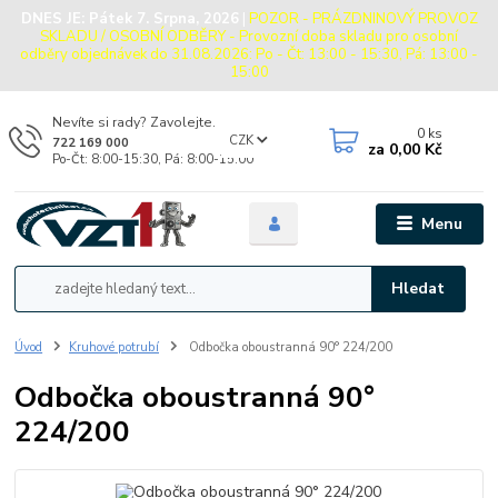
DNES JE:
Pátek 7. Srpna, 2026
|
POZOR - PRÁZDNINOVÝ PROVOZ
SKLADU / OSOBNÍ ODBĚRY - Provozní doba skladu pro osobní
odběry objednávek do 31.08.2026: Po - Čt: 13:00 - 15:30, Pá: 13:00 -
15:00
Nevíte si rady? Zavolejte.
0
ks
CZK
722 169 000
za
0,00 Kč
Po-Čt: 8:00-15:30, Pá: 8:00-15:00
Menu
Hledat
Úvod
Kruhové potrubí
Odbočka oboustranná 90° 224/200
Odbočka oboustranná 90°
224/200