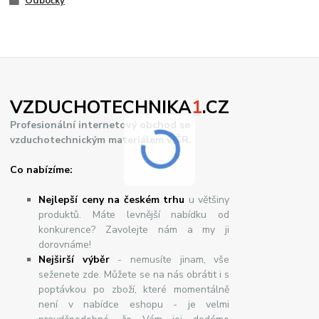
Odbočky
VZDUCHOTECHNIKA
1
.CZ
Profesionální internetový obchod se
vzduchotechnickým materiálem v ČR.
Co nabízíme:
Nejlepší ceny na českém trhu
u většiny
produktů. Máte levnější nabídku od
konkurence? Zavolejte nám a my ji
dorovnáme!
Nej
š
ir
ší
v
ý
b
ě
r
- nemusíte jinam, vše
seženete zde. Můžete se na nás obrátit i s
poptávkou po zboží, které momentálně
není v nabídce eshopu - je velmi