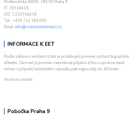
Podkovářská 800/6, 190 00 Praha 9
IČ: 29316618
DIČ: CZ29316618
Tel.: +420 722 169 000
Email:
info@vzduchotechnika1.cz
INFORMACE K EET
Podle zákona o evidenci tržeb je prodávající povinen vystavit kupujícímu
účtenku. Zároveň je povinen zaevidovat přijatou tržbu u správce daně
online; v případě technického výpadku pak nejpozději do 48 hodin.
Možnosti plateb:
Pobočka Praha 9