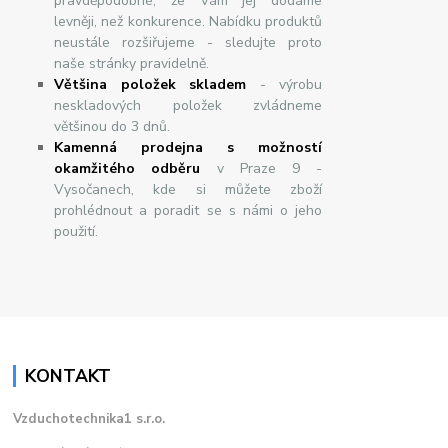
pravděpodobné, že Vám jej dodáme
levněji, než konkurence. Nabídku produktů
neustále rozšiřujeme - sledujte proto
naše stránky pravidelně.
Většina položek skladem
- výrobu
neskladových položek zvládneme
většinou do 3 dnů.
Kamenná prodejna s možností
okamžitého odběru
v Praze 9 -
Vysočanech, kde si můžete zboží
prohlédnout a poradit se s námi o jeho
použití.
KONTAKT
Vzduchotechnika1 s.r.o.