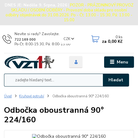
DNES JE:
Neděle 9. Srpna, 2026
|
POZOR - PRÁZDNINOVÝ PROVOZ
SKLADU / OSOBNÍ ODBĚRY - Provozní doba skladu pro osobní
odběry objednávek do 31.08.2026: Po - Čt: 13:00 - 15:30, Pá: 13:00 -
15:00
Nevíte si rady? Zavolejte.
0
ks
CZK
722 169 000
za
0,00 Kč
Po-Čt: 8:00-15:30, Pá: 8:00-15:00
Menu
Hledat
Úvod
Kruhové potrubí
Odbočka oboustranná 90° 224/160
Odbočka oboustranná 90°
224/160