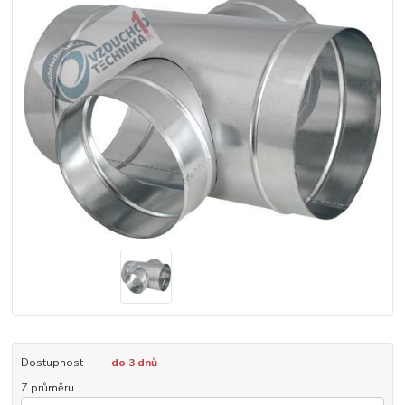
Dostupnost
do 3 dnů
Z průměru