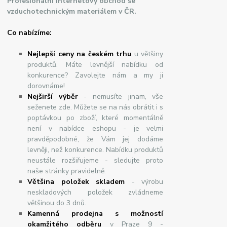
Profesionální internetový obchod se
vzduchotechnickým materiálem v ČR.
Co nabízíme:
Nejlepší ceny na českém trhu
u většiny
produktů. Máte levnější nabídku od
konkurence? Zavolejte nám a my ji
dorovnáme!
Nej
š
ir
ší
v
ý
b
ě
r
- nemusíte jinam, vše
seženete zde. Můžete se na nás obrátit i s
poptávkou po zboží, které momentálně
není v nabídce eshopu - je velmi
pravděpodobné, že Vám jej dodáme
levněji, než konkurence. Nabídku produktů
neustále rozšiřujeme - sledujte proto
naše stránky pravidelně.
Většina položek skladem
- výrobu
neskladových položek zvládneme
většinou do 3 dnů.
Kamenná prodejna s možností
okamžitého odběru
v Praze 9 -