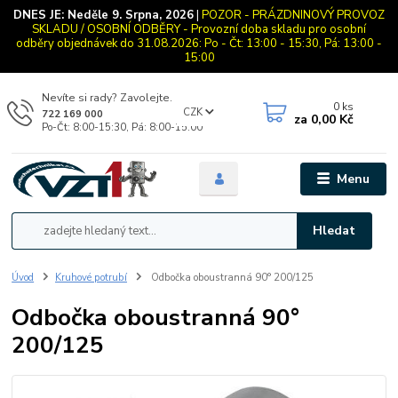
DNES JE:
Neděle 9. Srpna, 2026
|
POZOR - PRÁZDNINOVÝ PROVOZ
SKLADU / OSOBNÍ ODBĚRY - Provozní doba skladu pro osobní
odběry objednávek do 31.08.2026: Po - Čt: 13:00 - 15:30, Pá: 13:00 -
15:00
Nevíte si rady? Zavolejte.
0
ks
CZK
722 169 000
za
0,00 Kč
Po-Čt: 8:00-15:30, Pá: 8:00-15:00
Menu
Hledat
Úvod
Kruhové potrubí
Odbočka oboustranná 90° 200/125
Odbočka oboustranná 90°
200/125