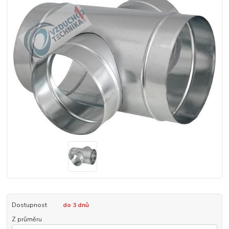
Dostupnost
do 3 dnů
Z průměru