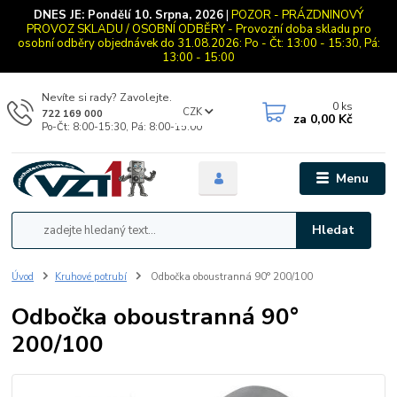
DNES JE:
Pondělí 10. Srpna, 2026
|
POZOR - PRÁZDNINOVÝ
PROVOZ SKLADU / OSOBNÍ ODBĚRY - Provozní doba skladu pro
osobní odběry objednávek do 31.08.2026: Po - Čt: 13:00 - 15:30, Pá:
13:00 - 15:00
Nevíte si rady? Zavolejte.
0
ks
CZK
722 169 000
za
0,00 Kč
Po-Čt: 8:00-15:30, Pá: 8:00-15:00
Menu
Hledat
Úvod
Kruhové potrubí
Odbočka oboustranná 90° 200/100
Odbočka oboustranná 90°
200/100