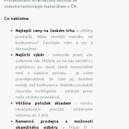
Profesionální internetový obchod se
vzduchotechnickým materiálem v ČR.
Co nabízíme:
Nejlepší ceny na českém trhu
u většiny
produktů. Máte levnější nabídku od
konkurence? Zavolejte nám a my ji
dorovnáme!
Nej
š
ir
ší
v
ý
b
ě
r
- nemusíte jinam, vše
seženete zde. Můžete se na nás obrátit i s
poptávkou po zboží, které momentálně
není v nabídce eshopu - je velmi
pravděpodobné, že Vám jej dodáme
levněji, než konkurence. Nabídku produktů
neustále rozšiřujeme - sledujte proto
naše stránky pravidelně.
Většina položek skladem
- výrobu
neskladových položek zvládneme
většinou do 3 dnů.
Kamenná prodejna s možností
okamžitého odběru
v Praze 9 -