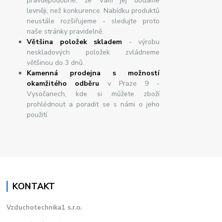
pravděpodobné, že Vám jej dodáme
levněji, než konkurence. Nabídku produktů
neustále rozšiřujeme - sledujte proto
naše stránky pravidelně.
Většina položek skladem
- výrobu
neskladových položek zvládneme
většinou do 3 dnů.
Kamenná prodejna s možností
okamžitého odběru
v Praze 9 -
Vysočanech, kde si můžete zboží
prohlédnout a poradit se s námi o jeho
použití.
KONTAKT
Vzduchotechnika1 s.r.o.