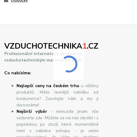
Odbočky
VZDUCHOTECHNIKA
1
.CZ
Profesionální internetový obchod se
vzduchotechnickým materiálem v ČR.
Co nabízíme:
Nejlepší ceny na českém trhu
u většiny
produktů. Máte levnější nabídku od
konkurence? Zavolejte nám a my ji
dorovnáme!
Nej
š
ir
ší
v
ý
b
ě
r
- nemusíte jinam, vše
seženete zde. Můžete se na nás obrátit i s
poptávkou po zboží, které momentálně
není v nabídce eshopu - je velmi