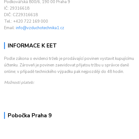
Podkovářská 800/6, 190 00 Praha 9
IČ: 29316618
DIČ: CZ29316618
Tel.: +420 722 169 000
Email:
info@vzduchotechnika1.cz
INFORMACE K EET
Podle zákona o evidenci tržeb je prodávající povinen vystavit kupujícímu
účtenku. Zároveň je povinen zaevidovat přijatou tržbu u správce daně
online; v případě technického výpadku pak nejpozději do 48 hodin.
Možnosti plateb:
Pobočka Praha 9