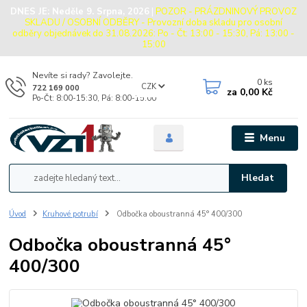
DNES JE:
Neděle 9. Srpna, 2026
|
POZOR - PRÁZDNINOVÝ PROVOZ
SKLADU / OSOBNÍ ODBĚRY - Provozní doba skladu pro osobní
odběry objednávek do 31.08.2026: Po - Čt: 13:00 - 15:30, Pá: 13:00 -
15:00
Nevíte si rady? Zavolejte.
0
ks
CZK
722 169 000
za
0,00 Kč
Po-Čt: 8:00-15:30, Pá: 8:00-15:00
Menu
Hledat
Úvod
Kruhové potrubí
Odbočka oboustranná 45° 400/300
Odbočka oboustranná 45°
400/300