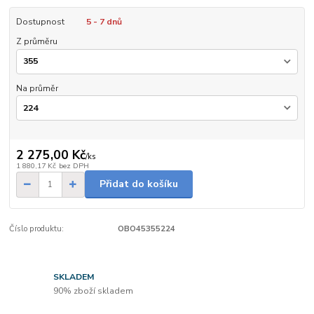
Dostupnost
5 - 7 dnů
Z průměru
Na průměr
2 275,00 Kč
/
ks
1 880,17 Kč
bez DPH
Přidat do košíku
Číslo produktu:
OBO45355224
SKLADEM
90% zboží skladem