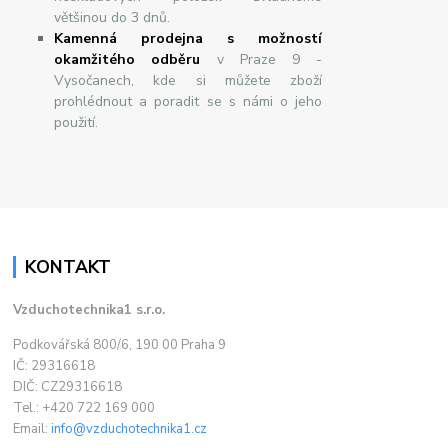
většinou do 3 dnů.
Kamenná prodejna s možností
okamžitého odběru
v Praze 9 -
Vysočanech, kde si můžete zboží
prohlédnout a poradit se s námi o jeho
použití.
KONTAKT
Vzduchotechnika1 s.r.o.
Podkovářská 800/6, 190 00 Praha 9
IČ: 29316618
DIČ: CZ29316618
Tel.: +420 722 169 000
Email:
info@vzduchotechnika1.cz