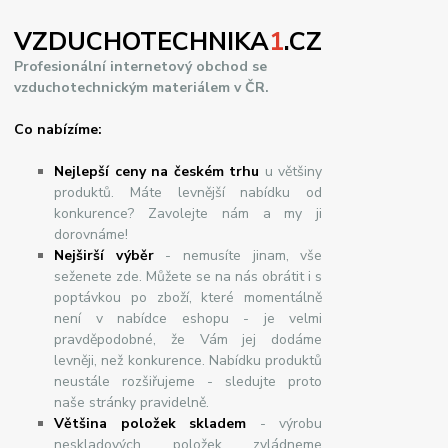
VZDUCHOTECHNIKA
1
.CZ
Profesionální internetový obchod se
vzduchotechnickým materiálem v ČR.
Co nabízíme:
Nejlepší ceny na českém trhu
u většiny
produktů. Máte levnější nabídku od
konkurence? Zavolejte nám a my ji
dorovnáme!
Nej
š
ir
ší
v
ý
b
ě
r
- nemusíte jinam, vše
seženete zde. Můžete se na nás obrátit i s
poptávkou po zboží, které momentálně
není v nabídce eshopu - je velmi
pravděpodobné, že Vám jej dodáme
levněji, než konkurence. Nabídku produktů
neustále rozšiřujeme - sledujte proto
naše stránky pravidelně.
Většina položek skladem
- výrobu
neskladových položek zvládneme