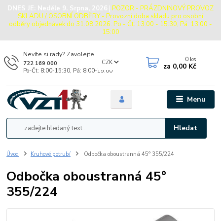
DNES JE:
Neděle 9. Srpna, 2026
|
POZOR - PRÁZDNINOVÝ PROVOZ
SKLADU / OSOBNÍ ODBĚRY - Provozní doba skladu pro osobní
odběry objednávek do 31.08.2026: Po - Čt: 13:00 - 15:30, Pá: 13:00 -
15:00
Nevíte si rady? Zavolejte.
0
ks
CZK
722 169 000
za
0,00 Kč
Po-Čt: 8:00-15:30, Pá: 8:00-15:00
Menu
Hledat
Úvod
Kruhové potrubí
Odbočka oboustranná 45° 355/224
Odbočka oboustranná 45°
355/224