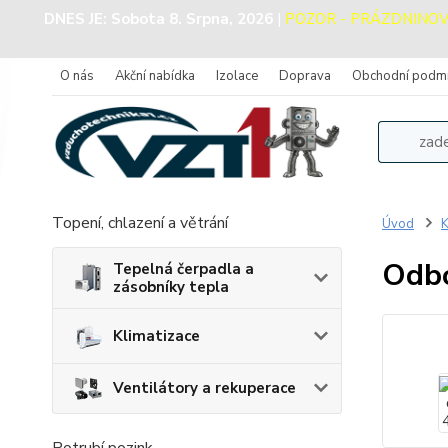
DNES JE:
Sobota 8. Srpna, 2026
|
POZOR - PRÁZDNINOVÝ P
O nás
Akční nabídka
Izolace
Doprava
Obchodní podm
Topení, chlazení a větrání
Úvod
K
Odbo
Tepelná čerpadla a
zásobníky tepla
Klimatizace
Ventilátory a rekuperace