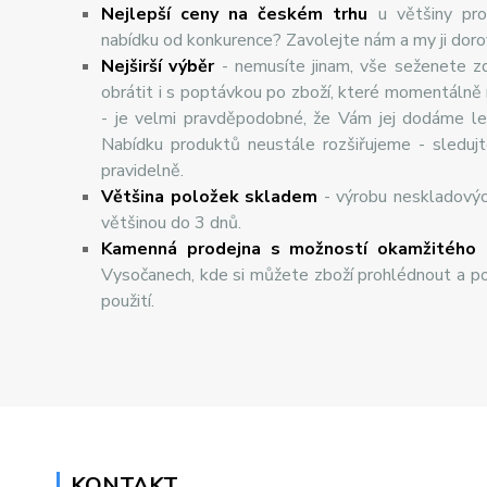
Nejlepší ceny na českém trhu
u většiny pro
nabídku od konkurence? Zavolejte nám a my ji dor
Nej
š
ir
ší
v
ý
b
ě
r
- nemusíte jinam, vše seženete z
obrátit i s poptávkou po zboží, které momentálně
- je velmi pravděpodobné, že Vám jej dodáme lev
Nabídku produktů neustále rozšiřujeme - sleduj
pravidelně.
Většina položek skladem
- výrobu neskladový
většinou do 3 dnů.
Kamenná prodejna s možností okamžitého 
Vysočanech, kde si můžete zboží prohlédnout a po
použití.
KONTAKT