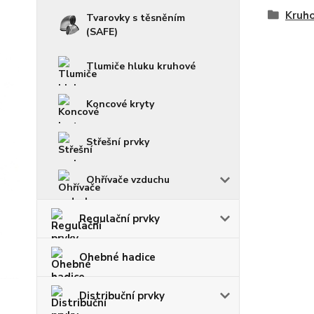
Kruho
Tvarovky s těsněním
(SAFE)
Tlumiče hluku kruhové
Koncové kryty
Střešní prvky
Ohřívače vzduchu
Regulační prvky
Ohebné hadice
Distribuční prvky