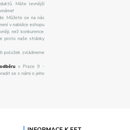
duktů. Máte levnější
ovnáme!
de. Můžete se na nás
 není v nabídce eshopu
něji, než konkurence.
te proto naše stránky
ch položek zvládneme
odběru
v Praze 9 -
radit se s námi o jeho
INFORMACE K EET