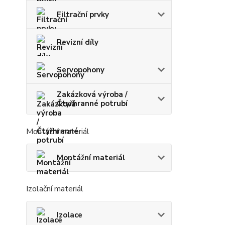
Filtrační prvky
Revizní díly
Servopohony
Zakázková výroba /
Čtyřhranné potrubí
Montážní materiál
Montážní materiál
Izolační materiál
Izolace