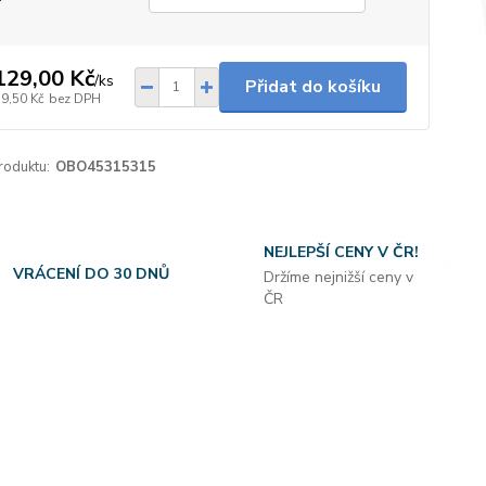
129,00 Kč
/
ks
Přidat do košíku
59,50 Kč
bez DPH
roduktu:
OBO45315315
NEJLEPŠÍ CENY V ČR!
VRÁCENÍ DO 30 DNŮ
Držíme nejnižší ceny v
ČR