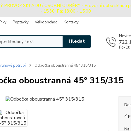
ROVOZ SKLADU / OSOBNÍ ODBĚRY - Provozní doba skladu pro o
- 15:30, Pá: 13:00 - 15:00
ínky
Poptávky
Velkoobchod
Kontakty
Nevíte
Hledat
722 
Po-Čt:
ruhové potrubí
Odbočka oboustranná 45° 315/315
čka oboustranná 45° 315/315
Dos
Z p
Na 