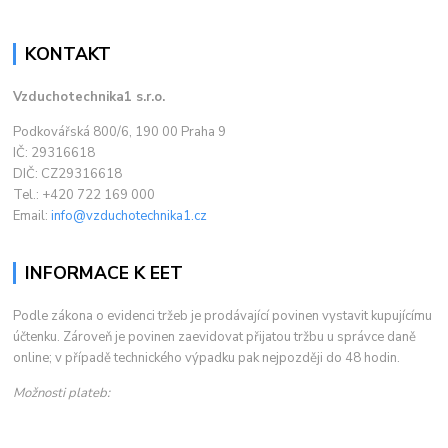
KONTAKT
Vzduchotechnika1 s.r.o.
Podkovářská 800/6, 190 00 Praha 9
IČ: 29316618
DIČ: CZ29316618
Tel.: +420 722 169 000
Email:
info@vzduchotechnika1.cz
INFORMACE K EET
Podle zákona o evidenci tržeb je prodávající povinen vystavit kupujícímu
účtenku. Zároveň je povinen zaevidovat přijatou tržbu u správce daně
online; v případě technického výpadku pak nejpozději do 48 hodin.
Možnosti plateb: