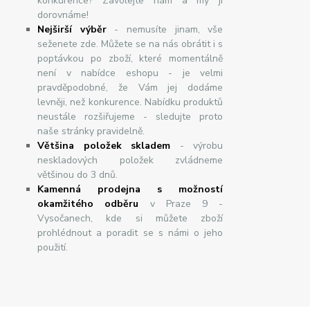
konkurence? Zavolejte nám a my ji
dorovnáme!
Nej
š
ir
ší
v
ý
b
ě
r
- nemusíte jinam, vše
seženete zde. Můžete se na nás obrátit i s
poptávkou po zboží, které momentálně
není v nabídce eshopu - je velmi
pravděpodobné, že Vám jej dodáme
levněji, než konkurence. Nabídku produktů
neustále rozšiřujeme - sledujte proto
naše stránky pravidelně.
Většina položek skladem
- výrobu
neskladových položek zvládneme
většinou do 3 dnů.
Kamenná prodejna s možností
okamžitého odběru
v Praze 9 -
Vysočanech, kde si můžete zboží
prohlédnout a poradit se s námi o jeho
použití.