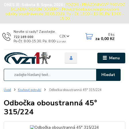
DNES JE:
Sobota 8. Srpna, 2026
|
POZOR - PRÁZDNINOVÝ PROVOZ
SKLADU / OSOBNÍ ODBĚRY - Provozní doba skladu pro osobní
odběry objednávek do 31.08.2026: Po - Čt: 13:00 - 15:30, Pá: 13:00 -
15:00
Nevíte si rady? Zavolejte.
0
ks
CZK
722 169 000
za
0,00 Kč
Po-Čt: 8:00-15:30, Pá: 8:00-15:00
Menu
Hledat
Úvod
Kruhové potrubí
Odbočka oboustranná 45° 315/224
Odbočka oboustranná 45°
315/224