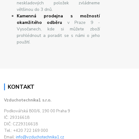
neskladových položek zvládneme
většinou do 3 dnů.
Kamenná prodejna s možností
okamžitého odběru
v Praze 9 -
Vysočanech, kde si můžete zboží
prohlédnout a poradit se s námi o jeho
použití.
KONTAKT
Vzduchotechnika1 s.r.o.
Podkovářská 800/6, 190 00 Praha 9
IČ: 29316618
DIČ: CZ29316618
Tel.: +420 722 169 000
Email:
info@vzduchotechnika1.cz