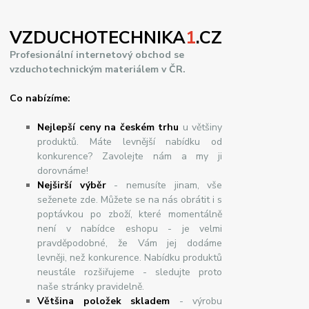
VZDUCHOTECHNIKA
1
.CZ
Profesionální internetový obchod se
vzduchotechnickým materiálem v ČR.
Co nabízíme:
Nejlepší ceny na českém trhu
u většiny
produktů. Máte levnější nabídku od
konkurence? Zavolejte nám a my ji
dorovnáme!
Nej
š
ir
ší
v
ý
b
ě
r
- nemusíte jinam, vše
seženete zde. Můžete se na nás obrátit i s
poptávkou po zboží, které momentálně
není v nabídce eshopu - je velmi
pravděpodobné, že Vám jej dodáme
levněji, než konkurence. Nabídku produktů
neustále rozšiřujeme - sledujte proto
naše stránky pravidelně.
Většina položek skladem
- výrobu