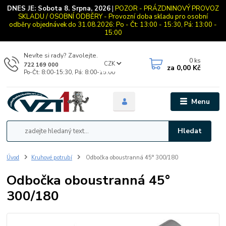
DNES JE:
Sobota 8. Srpna, 2026
|
POZOR - PRÁZDNINOVÝ PROVOZ
SKLADU / OSOBNÍ ODBĚRY - Provozní doba skladu pro osobní
odběry objednávek do 31.08.2026: Po - Čt: 13:00 - 15:30, Pá: 13:00 -
15:00
Nevíte si rady? Zavolejte.
0
ks
CZK
722 169 000
za
0,00 Kč
Po-Čt: 8:00-15:30, Pá: 8:00-15:00
Menu
Hledat
Úvod
Kruhové potrubí
Odbočka oboustranná 45° 300/180
Odbočka oboustranná 45°
300/180