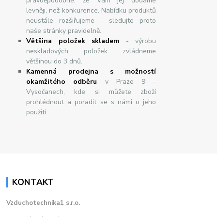
pravděpodobné, že Vám jej dodáme
levněji, než konkurence. Nabídku produktů
neustále rozšiřujeme - sledujte proto
naše stránky pravidelně.
Většina položek skladem
- výrobu
neskladových položek zvládneme
většinou do 3 dnů.
Kamenná prodejna s možností
okamžitého odběru
v Praze 9 -
Vysočanech, kde si můžete zboží
prohlédnout a poradit se s námi o jeho
použití.
KONTAKT
Vzduchotechnika1 s.r.o.