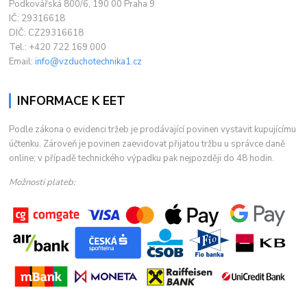
Podkovářská 800/6, 190 00 Praha 9
IČ: 29316618
DIČ: CZ29316618
Tel.: +420 722 169 000
Email:
info@vzduchotechnika1.cz
INFORMACE K EET
Podle zákona o evidenci tržeb je prodávající povinen vystavit kupujícímu
účtenku. Zároveň je povinen zaevidovat přijatou tržbu u správce daně
online; v případě technického výpadku pak nejpozději do 48 hodin.
Možnosti plateb: