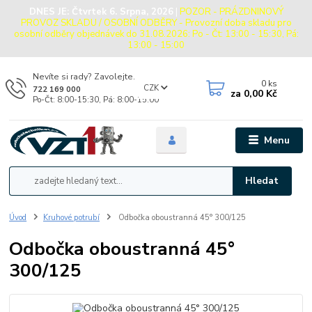
DNES JE:
Čtvrtek 6. Srpna, 2026
|
POZOR - PRÁZDNINOVÝ
PROVOZ SKLADU / OSOBNÍ ODBĚRY - Provozní doba skladu pro
osobní odběry objednávek do 31.08.2026: Po - Čt: 13:00 - 15:30, Pá:
13:00 - 15:00
Nevíte si rady? Zavolejte.
0
ks
CZK
722 169 000
za
0,00 Kč
Po-Čt: 8:00-15:30, Pá: 8:00-15:00
Menu
Hledat
Úvod
Kruhové potrubí
Odbočka oboustranná 45° 300/125
Odbočka oboustranná 45°
300/125