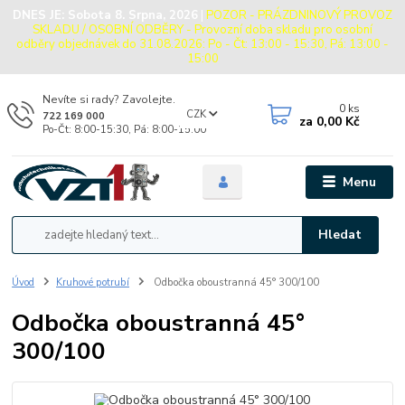
DNES JE:
Sobota 8. Srpna, 2026
|
POZOR - PRÁZDNINOVÝ PROVOZ
SKLADU / OSOBNÍ ODBĚRY - Provozní doba skladu pro osobní
odběry objednávek do 31.08.2026: Po - Čt: 13:00 - 15:30, Pá: 13:00 -
15:00
Nevíte si rady? Zavolejte.
0
ks
CZK
722 169 000
za
0,00 Kč
Po-Čt: 8:00-15:30, Pá: 8:00-15:00
Menu
Hledat
Úvod
Kruhové potrubí
Odbočka oboustranná 45° 300/100
Odbočka oboustranná 45°
300/100