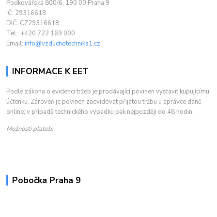
Podkovářská 800/6, 190 00 Praha 9
IČ: 29316618
DIČ: CZ29316618
Tel.: +420 722 169 000
Email:
info@vzduchotechnika1.cz
INFORMACE K EET
Podle zákona o evidenci tržeb je prodávající povinen vystavit kupujícímu
účtenku. Zároveň je povinen zaevidovat přijatou tržbu u správce daně
online; v případě technického výpadku pak nejpozději do 48 hodin.
Možnosti plateb:
Pobočka Praha 9