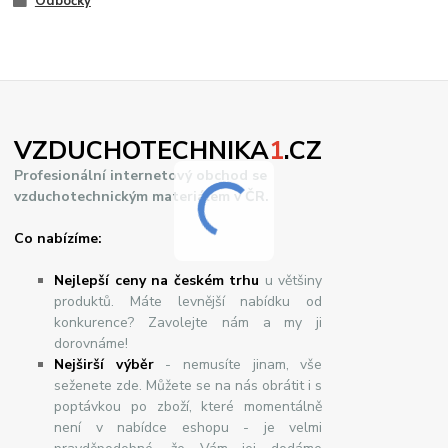
Odbočky
VZDUCHOTECHNIKA
1
.CZ
Profesionální internetový obchod se
vzduchotechnickým materiálem v ČR.
Co nabízíme:
Nejlepší ceny na českém trhu
u většiny
produktů. Máte levnější nabídku od
konkurence? Zavolejte nám a my ji
dorovnáme!
Nej
š
ir
ší
v
ý
b
ě
r
- nemusíte jinam, vše
seženete zde. Můžete se na nás obrátit i s
poptávkou po zboží, které momentálně
není v nabídce eshopu - je velmi