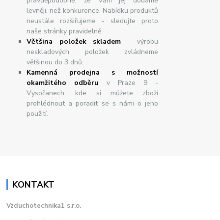
pravděpodobné, že Vám jej dodáme
levněji, než konkurence. Nabídku produktů
neustále rozšiřujeme - sledujte proto
naše stránky pravidelně.
Většina položek skladem
- výrobu
neskladových položek zvládneme
většinou do 3 dnů.
Kamenná prodejna s možností
okamžitého odběru
v Praze 9 -
Vysočanech, kde si můžete zboží
prohlédnout a poradit se s námi o jeho
použití.
KONTAKT
Vzduchotechnika1 s.r.o.