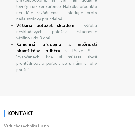
pravděpodobné, že Vám jej dodáme
levněji, než konkurence. Nabídku produktů
neustále rozšiřujeme - sledujte proto
naše stránky pravidelně.
Většina položek skladem
- výrobu
neskladových položek zvládneme
většinou do 3 dnů.
Kamenná prodejna s možností
okamžitého odběru
v Praze 9 -
Vysočanech, kde si můžete zboží
prohlédnout a poradit se s námi o jeho
použití.
KONTAKT
Vzduchotechnika1 s.r.o.