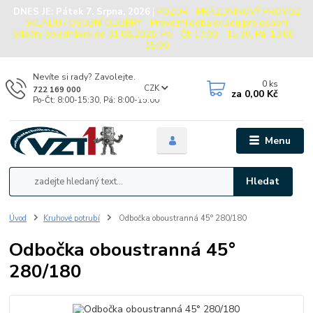
DNES JE:
Pátek 7. Srpna, 2026
|
POZOR - PRÁZDNINOVÝ PROVOZ
SKLADU / OSOBNÍ ODBĚRY - Provozní doba skladu pro osobní
odběry objednávek do 31.08.2026: Po - Čt: 13:00 - 15:30, Pá: 13:00 -
15:00
Nevíte si rady? Zavolejte.
0
ks
CZK
722 169 000
za
0,00 Kč
Po-Čt: 8:00-15:30, Pá: 8:00-15:00
Menu
Hledat
Úvod
Kruhové potrubí
Odbočka oboustranná 45° 280/180
Odbočka oboustranná 45°
280/180