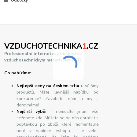
Odbočky
VZDUCHOTECHNIKA
1
.CZ
Profesionální internetový obchod se
vzduchotechnickým materiálem v ČR.
Co nabízíme:
Nejlepší ceny na českém trhu
u většiny
produktů. Máte levnější nabídku od
konkurence? Zavolejte nám a my ji
dorovnáme!
Nej
š
ir
ší
v
ý
b
ě
r
- nemusíte jinam, vše
seženete zde. Můžete se na nás obrátit i s
poptávkou po zboží, které momentálně
není v nabídce eshopu - je velmi