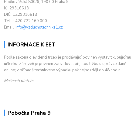
Podkovářská 800/6, 190 00 Praha 9
IČ: 29316618
DIČ: CZ29316618
Tel.: +420 722 169 000
Email:
info@vzduchotechnika1.cz
INFORMACE K EET
Podle zákona o evidenci tržeb je prodávající povinen vystavit kupujícímu
účtenku. Zároveň je povinen zaevidovat přijatou tržbu u správce daně
online; v případě technického výpadku pak nejpozději do 48 hodin.
Možnosti plateb:
Pobočka Praha 9