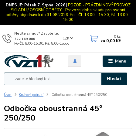
DNES JE:
Pátek 7. Srpna, 2026
|
POZOR - PRÁZDNINOVÝ PROVOZ
SKLADU / OSOBNÍ ODBĚRY - Provozní doba skladu pro osobní
odběry objednávek do 31.08.2026: Po - Čt: 13:00 - 15:30, Pá: 13:00 -
15:00
Nevíte si rady? Zavolejte.
0
ks
CZK
722 169 000
za
0,00 Kč
Po-Čt: 8:00-15:30, Pá: 8:00-15:00
Menu
Hledat
Úvod
Kruhové potrubí
Odbočka oboustranná 45° 250/250
Odbočka oboustranná 45°
250/250