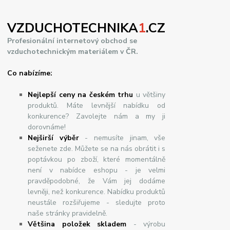
VZDUCHOTECHNIKA
1
.CZ
Profesionální internetový obchod se
vzduchotechnickým materiálem v ČR.
Co nabízíme:
Nejlepší ceny na českém trhu
u většiny
produktů. Máte levnější nabídku od
konkurence? Zavolejte nám a my ji
dorovnáme!
Nej
š
ir
ší
v
ý
b
ě
r
- nemusíte jinam, vše
seženete zde. Můžete se na nás obrátit i s
poptávkou po zboží, které momentálně
není v nabídce eshopu - je velmi
pravděpodobné, že Vám jej dodáme
levněji, než konkurence. Nabídku produktů
neustále rozšiřujeme - sledujte proto
naše stránky pravidelně.
Většina položek skladem
- výrobu