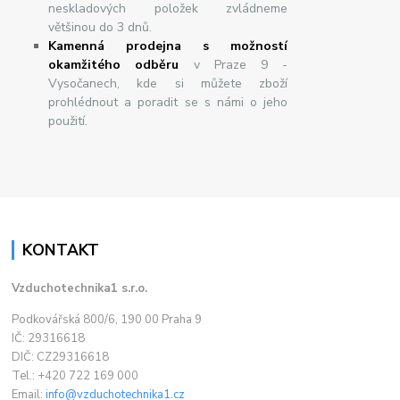
neskladových položek zvládneme
většinou do 3 dnů.
Kamenná prodejna s možností
okamžitého odběru
v Praze 9 -
Vysočanech, kde si můžete zboží
prohlédnout a poradit se s námi o jeho
použití.
KONTAKT
Vzduchotechnika1 s.r.o.
Podkovářská 800/6, 190 00 Praha 9
IČ: 29316618
DIČ: CZ29316618
Tel.: +420 722 169 000
Email:
info@vzduchotechnika1.cz