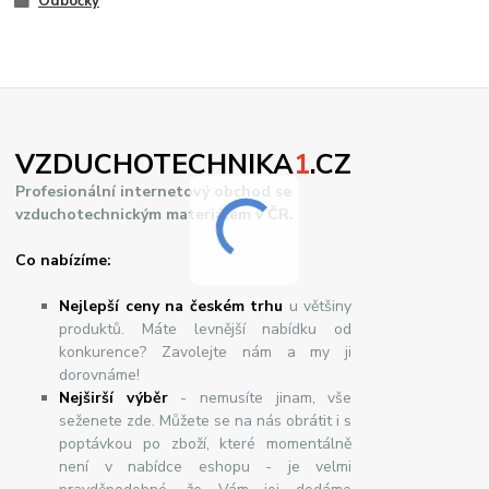
Odbočky
VZDUCHOTECHNIKA
1
.CZ
Profesionální internetový obchod se
vzduchotechnickým materiálem v ČR.
Co nabízíme:
Nejlepší ceny na českém trhu
u většiny
produktů. Máte levnější nabídku od
konkurence? Zavolejte nám a my ji
dorovnáme!
Nej
š
ir
ší
v
ý
b
ě
r
- nemusíte jinam, vše
seženete zde. Můžete se na nás obrátit i s
poptávkou po zboží, které momentálně
není v nabídce eshopu - je velmi