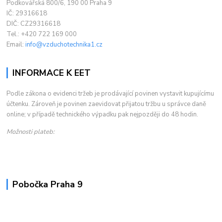
Podkovářská 800/6, 190 00 Praha 9
IČ: 29316618
DIČ: CZ29316618
Tel.: +420 722 169 000
Email:
info@vzduchotechnika1.cz
INFORMACE K EET
Podle zákona o evidenci tržeb je prodávající povinen vystavit kupujícímu
účtenku. Zároveň je povinen zaevidovat přijatou tržbu u správce daně
online; v případě technického výpadku pak nejpozději do 48 hodin.
Možnosti plateb:
Pobočka Praha 9