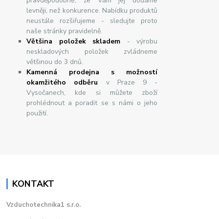
pravděpodobné, že Vám jej dodáme
levněji, než konkurence. Nabídku produktů
neustále rozšiřujeme - sledujte proto
naše stránky pravidelně.
Většina položek skladem
- výrobu
neskladových položek zvládneme
většinou do 3 dnů.
Kamenná prodejna s možností
okamžitého odběru
v Praze 9 -
Vysočanech, kde si můžete zboží
prohlédnout a poradit se s námi o jeho
použití.
KONTAKT
Vzduchotechnika1 s.r.o.