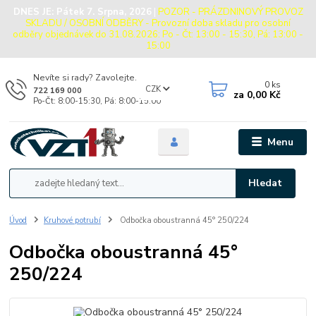
DNES JE:
Pátek 7. Srpna, 2026
|
POZOR - PRÁZDNINOVÝ PROVOZ
SKLADU / OSOBNÍ ODBĚRY - Provozní doba skladu pro osobní
odběry objednávek do 31.08.2026: Po - Čt: 13:00 - 15:30, Pá: 13:00 -
15:00
Nevíte si rady? Zavolejte.
0
ks
CZK
722 169 000
za
0,00 Kč
Po-Čt: 8:00-15:30, Pá: 8:00-15:00
Menu
Hledat
Úvod
Kruhové potrubí
Odbočka oboustranná 45° 250/224
Odbočka oboustranná 45°
250/224