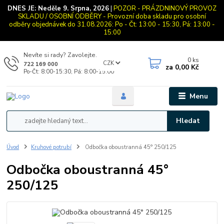
DNES JE:
Neděle 9. Srpna, 2026
|
POZOR - PRÁZDNINOVÝ PROVOZ
SKLADU / OSOBNÍ ODBĚRY - Provozní doba skladu pro osobní
odběry objednávek do 31.08.2026: Po - Čt: 13:00 - 15:30, Pá: 13:00 -
15:00
Nevíte si rady? Zavolejte.
0
ks
CZK
722 169 000
za
0,00 Kč
Po-Čt: 8:00-15:30, Pá: 8:00-15:00
Menu
Hledat
Úvod
Kruhové potrubí
Odbočka oboustranná 45° 250/125
Odbočka oboustranná 45°
250/125