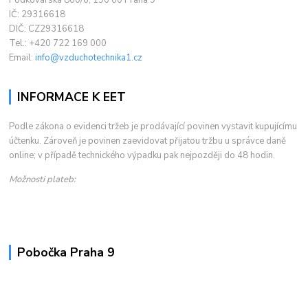
Podkovářská 800/6, 190 00 Praha 9
IČ: 29316618
DIČ: CZ29316618
Tel.: +420 722 169 000
Email:
info@vzduchotechnika1.cz
INFORMACE K EET
Podle zákona o evidenci tržeb je prodávající povinen vystavit kupujícímu
účtenku. Zároveň je povinen zaevidovat přijatou tržbu u správce daně
online; v případě technického výpadku pak nejpozději do 48 hodin.
Možnosti plateb:
Pobočka Praha 9