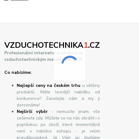
VZDUCHOTECHNIKA
1
.CZ
Profesionální internetový obchod se
vzduchotechnickým materiálem v ČR.
Co nabízíme:
Nejlepší ceny na českém trhu
u většiny
produktů. Máte levnější nabídku od
konkurence? Zavolejte nám a my ji
dorovnáme!
Nej
š
ir
ší
v
ý
b
ě
r
- nemusíte jinam, vše
seženete zde. Můžete se na nás obrátit i s
poptávkou po zboží, které momentálně
není v nabídce eshopu - je velmi
pravděpodobné, že Vám jej dodáme