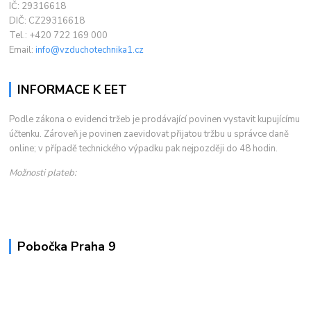
IČ: 29316618
DIČ: CZ29316618
Tel.: +420 722 169 000
Email:
info@vzduchotechnika1.cz
INFORMACE K EET
Podle zákona o evidenci tržeb je prodávající povinen vystavit kupujícímu
účtenku. Zároveň je povinen zaevidovat přijatou tržbu u správce daně
online; v případě technického výpadku pak nejpozději do 48 hodin.
Možnosti plateb:
Pobočka Praha 9