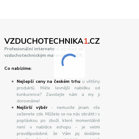
VZDUCHOTECHNIKA
1
.CZ
Profesionální internetový obchod se
vzduchotechnickým materiálem v ČR.
Co nabízíme:
Nejlepší ceny na českém trhu
u většiny
produktů. Máte levnější nabídku od
konkurence? Zavolejte nám a my ji
dorovnáme!
Nej
š
ir
ší
v
ý
b
ě
r
- nemusíte jinam, vše
seženete zde. Můžete se na nás obrátit i s
poptávkou po zboží, které momentálně
není v nabídce eshopu - je velmi
pravděpodobné, že Vám jej dodáme