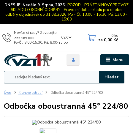
DNES JE:
Neděle 9. Srpna, 2026
|
POZOR - PRÁZDNINOVÝ PROVOZ
SKLADU / OSOBNÍ ODBĚRY - Provozní doba skladu pro osobní
odběry objednávek do 31.08.2026: Po - Čt: 13:00 - 15:30, Pá: 13:00 -
15:00
Nevíte si rady? Zavolejte.
0
ks
CZK
722 169 000
za
0,00 Kč
Po-Čt: 8:00-15:30, Pá: 8:00-15:00
Menu
Hledat
Úvod
Kruhové potrubí
Odbočka oboustranná 45° 224/80
Odbočka oboustranná 45° 224/80