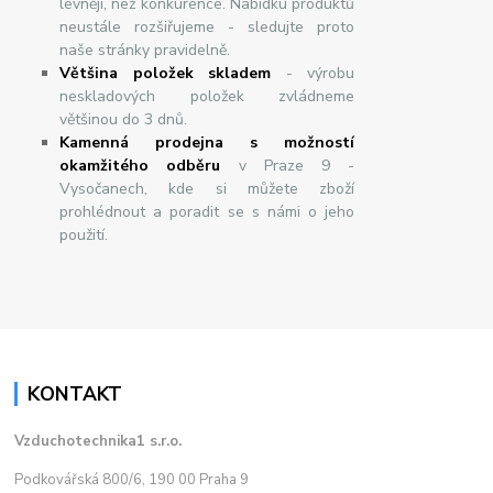
levněji, než konkurence. Nabídku produktů
neustále rozšiřujeme - sledujte proto
naše stránky pravidelně.
Většina položek skladem
- výrobu
neskladových položek zvládneme
většinou do 3 dnů.
Kamenná prodejna s možností
okamžitého odběru
v Praze 9 -
Vysočanech, kde si můžete zboží
prohlédnout a poradit se s námi o jeho
použití.
KONTAKT
Vzduchotechnika1 s.r.o.
Podkovářská 800/6, 190 00 Praha 9