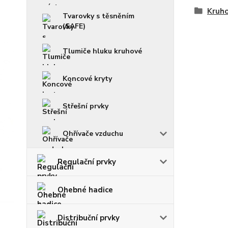
Kruho
Tvarovky s těsněním
(SAFE)
Tlumiče hluku kruhové
Koncové kryty
Střešní prvky
Ohřívače vzduchu
Regulační prvky
Ohebné hadice
Distribuční prvky