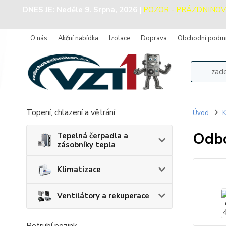
DNES JE:
Neděle 9. Srpna, 2026
|
POZOR - PRÁZDNINOVÝ P
O nás
Akční nabídka
Izolace
Doprava
Obchodní podm
Topení, chlazení a větrání
Úvod
K
Odbo
Tepelná čerpadla a
zásobníky tepla
Klimatizace
Ventilátory a rekuperace