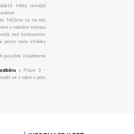
duktů. Máte levnější
ovnáme!
de. Můžete se na nás
 není v nabídce eshopu
něji, než konkurence.
te proto naše stránky
ch položek zvládneme
odběru
v Praze 9 -
radit se s námi o jeho