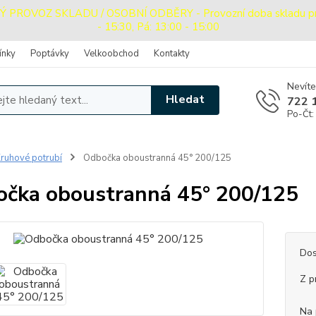
ROVOZ SKLADU / OSOBNÍ ODBĚRY - Provozní doba skladu pro o
- 15:30, Pá: 13:00 - 15:00
ínky
Poptávky
Velkoobchod
Kontakty
Nevíte
Hledat
722 
Po-Čt:
ruhové potrubí
Odbočka oboustranná 45° 200/125
čka oboustranná 45° 200/125
Dos
Z p
Na 