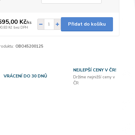
695,00 Kč
/
ks
Přidat do košíku
00,83 Kč
bez DPH
roduktu:
OBO45200125
NEJLEPŠÍ CENY V ČR!
VRÁCENÍ DO 30 DNŮ
Držíme nejnižší ceny v
ČR