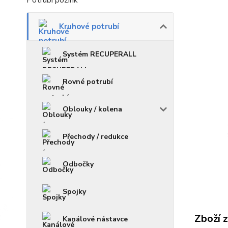
Potrubí pozink
Kruhové potrubí
Systém RECUPERALL
Rovné potrubí
Oblouky / kolena
Přechody / redukce
Odbočky
Spojky
Zboží 
Kanálové nástavce