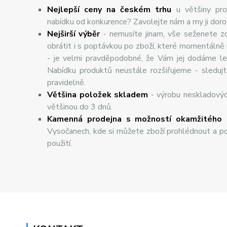
Nejlepší ceny na českém trhu
u většiny pro
nabídku od konkurence? Zavolejte nám a my ji dor
Nej
š
ir
ší
v
ý
b
ě
r
- nemusíte jinam, vše seženete z
obrátit i s poptávkou po zboží, které momentálně
- je velmi pravděpodobné, že Vám jej dodáme lev
Nabídku produktů neustále rozšiřujeme - sleduj
pravidelně.
Většina položek skladem
- výrobu neskladový
většinou do 3 dnů.
Kamenná prodejna s možností okamžitého 
Vysočanech, kde si můžete zboží prohlédnout a po
použití.