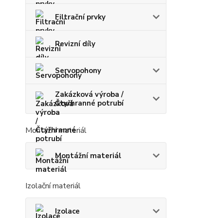
Filtrační prvky
Revizní díly
Servopohony
Zakázková výroba /
Čtyřhranné potrubí
Montážní materiál
Montážní materiál
Izolační materiál
Izolace