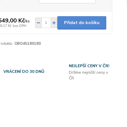
549,00 Kč
/
ks
Přidat do košíku
80,17 Kč
bez DPH
roduktu:
OBO45180180
NEJLEPŠÍ CENY V ČR!
VRÁCENÍ DO 30 DNŮ
Držíme nejnižší ceny v
ČR