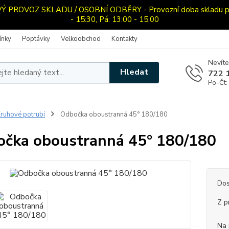
PROVOZ SKLADU / OSOBNÍ ODBĚRY - Provozní doba skladu pro o
- 15:30, Pá: 13:00 - 15:00
ínky
Poptávky
Velkoobchod
Kontakty
Nevíte
Hledat
722 
Po-Čt:
ruhové potrubí
Odbočka oboustranná 45° 180/180
čka oboustranná 45° 180/180
Dos
Z p
Na 