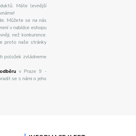
duktů. Máte levnější
ovnáme!
de. Můžete se na nás
 není v nabídce eshopu
něji, než konkurence.
te proto naše stránky
ch položek zvládneme
odběru
v Praze 9 -
radit se s námi o jeho