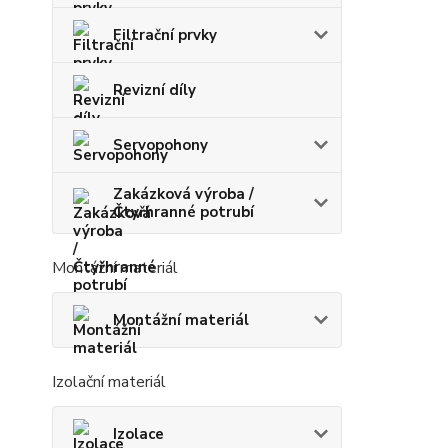
Filtrační prvky
Revizní díly
Servopohony
Zakázková výroba /
Čtyřhranné potrubí
Montážní materiál
Montážní materiál
Izolační materiál
Izolace