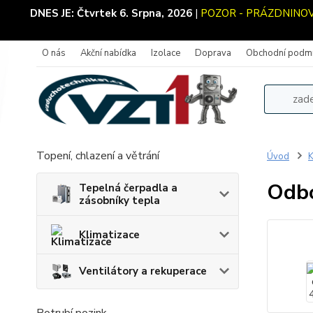
DNES JE:
Čtvrtek 6. Srpna, 2026
|
POZOR - PRÁZDNINOVÝ 
O nás
Akční nabídka
Izolace
Doprava
Obchodní podm
Topení, chlazení a větrání
Úvod
K
Odbo
Tepelná čerpadla a
zásobníky tepla
Klimatizace
Ventilátory a rekuperace