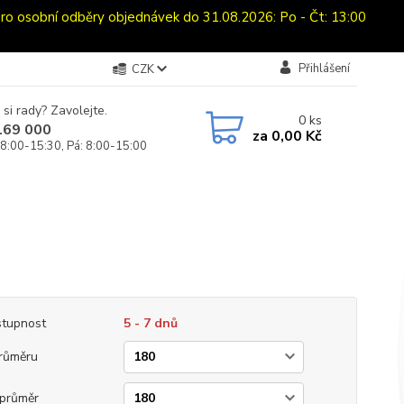
sobní odběry objednávek do 31.08.2026: Po - Čt: 13:00
Přihlášení
CZK
 si rady? Zavolejte.
0
ks
169 000
za
0,00 Kč
 8:00-15:30, Pá: 8:00-15:00
tupnost
5 - 7 dnů
růměru
průměr