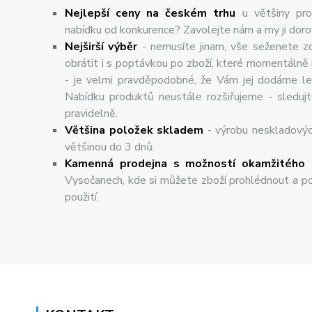
Nejlepší ceny na českém trhu
u většiny pro
nabídku od konkurence? Zavolejte nám a my ji dor
Nej
š
ir
ší
v
ý
b
ě
r
- nemusíte jinam, vše seženete z
obrátit i s poptávkou po zboží, které momentálně
- je velmi pravděpodobné, že Vám jej dodáme lev
Nabídku produktů neustále rozšiřujeme - sleduj
pravidelně.
Většina položek skladem
- výrobu neskladový
většinou do 3 dnů.
Kamenná prodejna s možností okamžitého 
Vysočanech, kde si můžete zboží prohlédnout a po
použití.