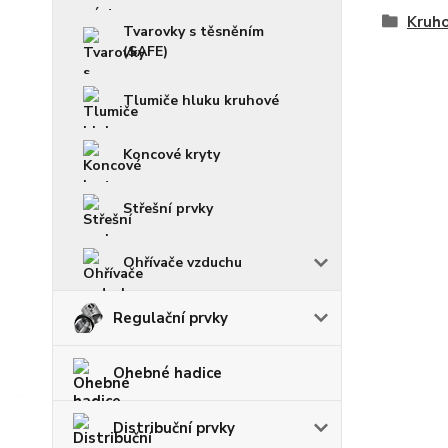
Kruho
Tvarovky s těsněním
(SAFE)
Tlumiče hluku kruhové
Koncové kryty
Střešní prvky
Ohřívače vzduchu
Regulační prvky
Ohebné hadice
Distribuční prvky