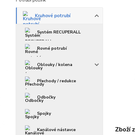
Potrubí pozink
Kruhové potrubí
Systém RECUPERALL
Rovné potrubí
Oblouky / kolena
Přechody / redukce
Odbočky
Spojky
Zboží 
Kanálové nástavce