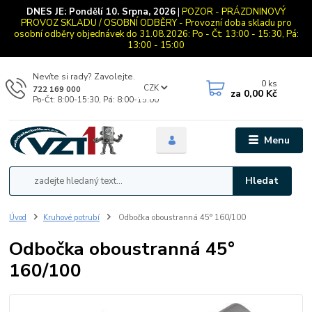
DNES JE:
Pondělí 10. Srpna, 2026
|
POZOR - PRÁZDNINOVÝ
PROVOZ SKLADU / OSOBNÍ ODBĚRY - Provozní doba skladu pro
osobní odběry objednávek do 31.08.2026: Po - Čt: 13:00 - 15:30, Pá:
13:00 - 15:00
Nevíte si rady? Zavolejte.
0
ks
CZK
722 169 000
za
0,00 Kč
Po-Čt: 8:00-15:30, Pá: 8:00-15:00
Menu
Hledat
Úvod
Kruhové potrubí
Odbočka oboustranná 45° 160/100
Odbočka oboustranná 45°
160/100