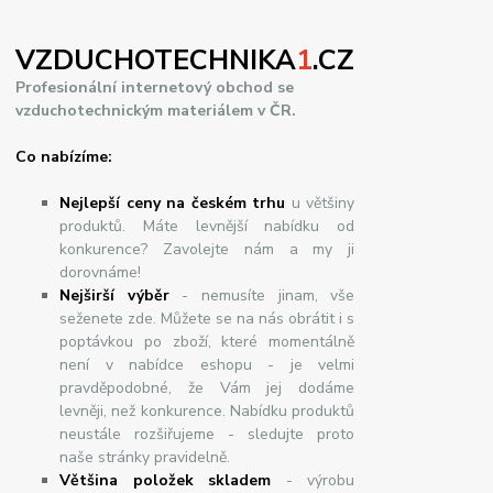
VZDUCHOTECHNIKA
1
.CZ
Profesionální internetový obchod se
vzduchotechnickým materiálem v ČR.
Co nabízíme:
Nejlepší ceny na českém trhu
u většiny
produktů. Máte levnější nabídku od
konkurence? Zavolejte nám a my ji
dorovnáme!
Nej
š
ir
ší
v
ý
b
ě
r
- nemusíte jinam, vše
seženete zde. Můžete se na nás obrátit i s
poptávkou po zboží, které momentálně
není v nabídce eshopu - je velmi
pravděpodobné, že Vám jej dodáme
levněji, než konkurence. Nabídku produktů
neustále rozšiřujeme - sledujte proto
naše stránky pravidelně.
Většina položek skladem
- výrobu