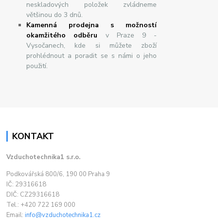
neskladových položek zvládneme
většinou do 3 dnů.
Kamenná prodejna s možností
okamžitého odběru
v Praze 9 -
Vysočanech, kde si můžete zboží
prohlédnout a poradit se s námi o jeho
použití.
KONTAKT
Vzduchotechnika1 s.r.o.
Podkovářská 800/6, 190 00 Praha 9
IČ: 29316618
DIČ: CZ29316618
Tel.: +420 722 169 000
Email:
info@vzduchotechnika1.cz