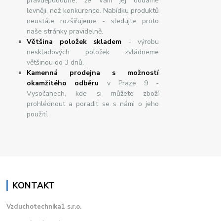
pravděpodobné, že Vám jej dodáme
levněji, než konkurence. Nabídku produktů
neustále rozšiřujeme - sledujte proto
naše stránky pravidelně.
Většina položek skladem
- výrobu
neskladových položek zvládneme
většinou do 3 dnů.
Kamenná prodejna s možností
okamžitého odběru
v Praze 9 -
Vysočanech, kde si můžete zboží
prohlédnout a poradit se s námi o jeho
použití.
KONTAKT
Vzduchotechnika1 s.r.o.