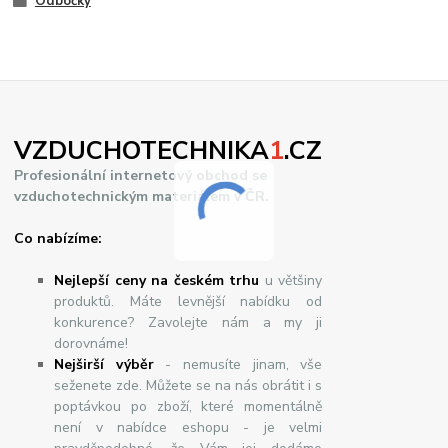
Odbočky
VZDUCHOTECHNIKA
1
.CZ
Profesionální internetový obchod se
vzduchotechnickým materiálem v ČR.
Co nabízíme:
Nejlepší ceny na českém trhu
u většiny
produktů. Máte levnější nabídku od
konkurence? Zavolejte nám a my ji
dorovnáme!
Nej
š
ir
ší
v
ý
b
ě
r
- nemusíte jinam, vše
seženete zde. Můžete se na nás obrátit i s
poptávkou po zboží, které momentálně
není v nabídce eshopu - je velmi