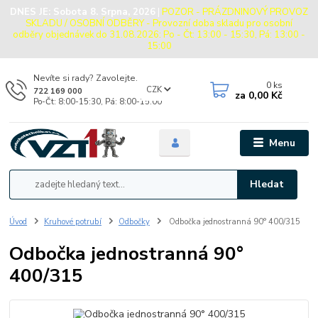
DNES JE:
Sobota 8. Srpna, 2026
|
POZOR - PRÁZDNINOVÝ PROVOZ
SKLADU / OSOBNÍ ODBĚRY - Provozní doba skladu pro osobní
odběry objednávek do 31.08.2026: Po - Čt: 13:00 - 15:30, Pá: 13:00 -
15:00
Nevíte si rady? Zavolejte.
0
ks
CZK
722 169 000
za
0,00 Kč
Po-Čt: 8:00-15:30, Pá: 8:00-15:00
Menu
Hledat
Úvod
Kruhové potrubí
Odbočky
Odbočka jednostranná 90° 400/315
Odbočka jednostranná 90°
400/315