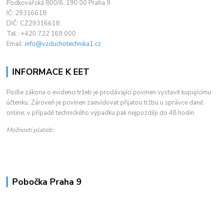
Podkovářská 800/6, 190 00 Praha 9
IČ: 29316618
DIČ: CZ29316618
Tel.: +420 722 169 000
Email:
info@vzduchotechnika1.cz
INFORMACE K EET
Podle zákona o evidenci tržeb je prodávající povinen vystavit kupujícímu
účtenku. Zároveň je povinen zaevidovat přijatou tržbu u správce daně
online; v případě technického výpadku pak nejpozději do 48 hodin.
Možnosti plateb:
Pobočka Praha 9