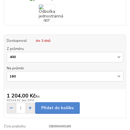
Dostupnost
do 3 dnů
Z průměru
Na průměr
1 204,00 Kč
/
ks
995,04 Kč
bez DPH
Přidat do košíku
Číslo produktu:
OBJ90400160