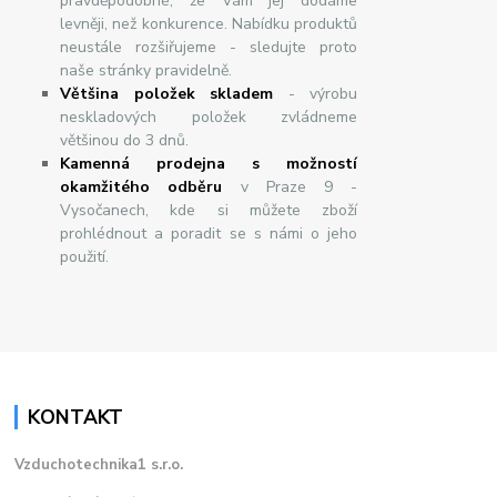
pravděpodobné, že Vám jej dodáme
levněji, než konkurence. Nabídku produktů
neustále rozšiřujeme - sledujte proto
naše stránky pravidelně.
Většina položek skladem
- výrobu
neskladových položek zvládneme
většinou do 3 dnů.
Kamenná prodejna s možností
okamžitého odběru
v Praze 9 -
Vysočanech, kde si můžete zboží
prohlédnout a poradit se s námi o jeho
použití.
KONTAKT
Vzduchotechnika1 s.r.o.