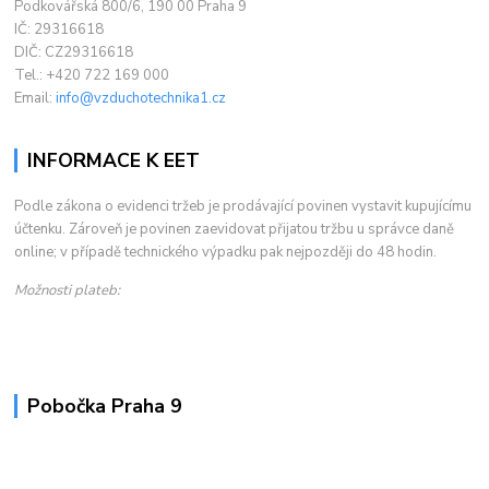
Podkovářská 800/6, 190 00 Praha 9
IČ: 29316618
DIČ: CZ29316618
Tel.: +420 722 169 000
Email:
info@vzduchotechnika1.cz
INFORMACE K EET
Podle zákona o evidenci tržeb je prodávající povinen vystavit kupujícímu
účtenku. Zároveň je povinen zaevidovat přijatou tržbu u správce daně
online; v případě technického výpadku pak nejpozději do 48 hodin.
Možnosti plateb:
Pobočka Praha 9