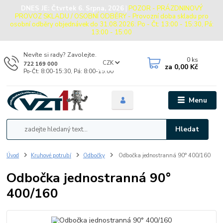
DNES JE:
Čtvrtek 6. Srpna, 2026
|
POZOR - PRÁZDNINOVÝ
PROVOZ SKLADU / OSOBNÍ ODBĚRY - Provozní doba skladu pro
osobní odběry objednávek do 31.08.2026: Po - Čt: 13:00 - 15:30, Pá:
13:00 - 15:00
Nevíte si rady? Zavolejte.
0
ks
CZK
722 169 000
za
0,00 Kč
Po-Čt: 8:00-15:30, Pá: 8:00-15:00
Menu
Hledat
Úvod
Kruhové potrubí
Odbočky
Odbočka jednostranná 90° 400/160
Odbočka jednostranná 90°
400/160