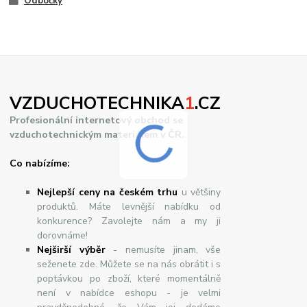
Odbočky
VZDUCHOTECHNIKA
1
.CZ
Profesionální internetový obchod se
vzduchotechnickým materiálem v ČR.
Co nabízíme:
Nejlepší ceny na českém trhu
u většiny
produktů. Máte levnější nabídku od
konkurence? Zavolejte nám a my ji
dorovnáme!
Nej
š
ir
ší
v
ý
b
ě
r
- nemusíte jinam, vše
seženete zde. Můžete se na nás obrátit i s
poptávkou po zboží, které momentálně
není v nabídce eshopu - je velmi